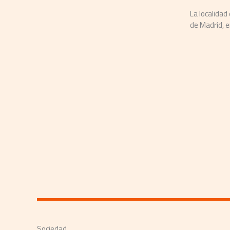
25 de febrero
 lema en un acto celebrado en la Casa de América
 por Xenon ...
Con una ric
al mundo a tr
Sociedad