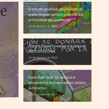
El estudio geofísico del proyecto de
uranio Angilak aumenta con éxito la
profundidad del yacimiento
25 de febrero de 2025
Muñecas Anton
una nueva eta
lanzamiento 
Alacant Desperta vuelve a la carga en
identidad de 
2025 con La Crida
25 de febrero de 2025
11 de junio de 2026
La firma alicantina presenta un rebranding que ref
Green Rain Solar Inc. anuncia el
el papel del juego en el desarrollo emocional ...
lanzamiento de invernaderos solares
autónomos
25 de febrero de 2025