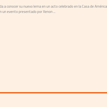
 de 2025
a historia de más de 5.000 años, una cultura moderna que ha conquista
avés de la Hallyu, y una reputación ...