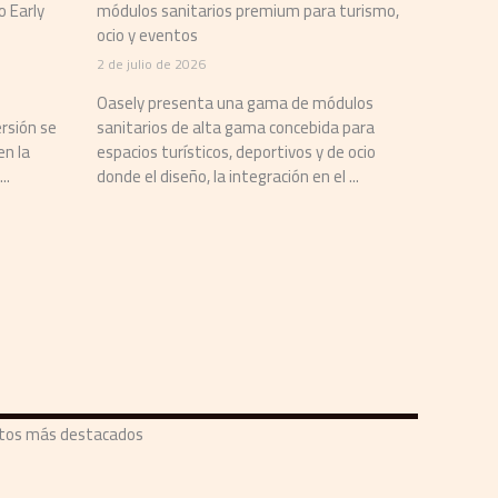
o Early
módulos sanitarios premium para turismo,
ocio y eventos
2 de julio de 2026
Oasely presenta una gama de módulos
rsión se
sanitarios de alta gama concebida para
en la
espacios turísticos, deportivos y de ocio
..
donde el diseño, la integración en el ...
ntos más destacados