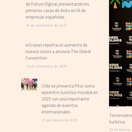
de Futuro Digital, presentando los
primeros casos de éxito en IA de
empresas españolas
14 de noviembre de 2025
inCruises reporta un aumento de
nuevos socios y anuncia The Global
Convention
13 de noviembre de 2025
Chile se presenta Fitur como
epicentro turístico mundial en
2025 con una importante
agenda de eventos
internacionales
isionario en la presentación de su nueva estrategia
25 de febrero de 2025
La Organiza