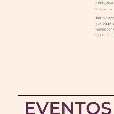
prestigioso
14 de julio d
Una extraor
que reúne a
mundo con 
impulsar un 