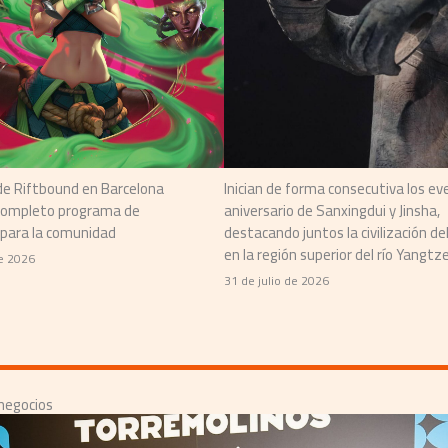
 de Riftbound en Barcelona
Inician de forma consecutiva los ev
 completo programa de
aniversario de Sanxingdui y Jinsha,
 para la comunidad
destacando juntos la civilización de
en la región superior del río Yangtz
e 2026
31 de julio de 2026
negocios​