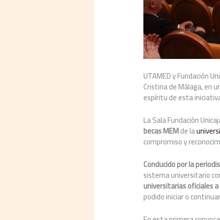
UTAMED y Fundación Unica
Cristina de Málaga, en u
espíritu de esta iniciat
La Sala Fundación Unicaj
becas MEM
de la
univer
compromiso y reconocimi
Conducido por la period
sistema universitario c
universitarias oficiales 
podido iniciar o continua
En esta primera convoca