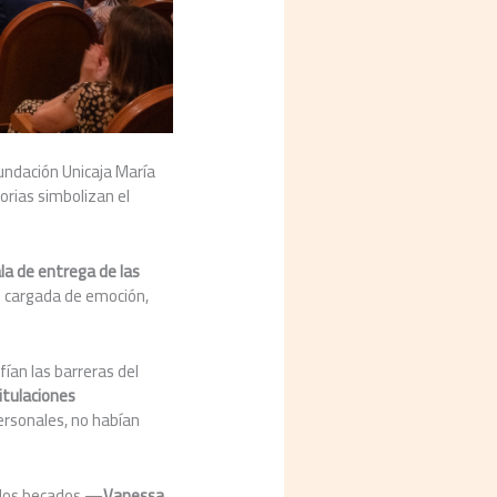
undación Unicaja María
orias simbolizan el
la de entrega de las
he cargada de emoción,
fían las barreras del
itulaciones
ersonales, no habían
e los becados —
Vanessa