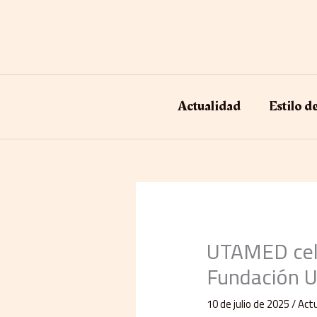
Ir
al
contenido
Actualidad
Estilo d
UTAMED cele
Fundación U
10 de julio de 2025
/
Actu