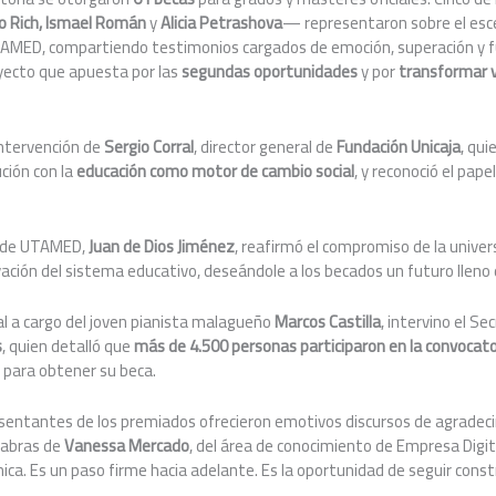
lo Rich, Ismael Román
y
Alicia Petrashova
— representaron sobre el esce
MED, compartiendo testimonios cargados de emoción, superación y fu
oyecto que apuesta por las
segundas oportunidades
y por
transformar v
intervención de
Sergio Corral
, director general de
Fundación Unicaja
, qui
ción con la
educación como motor de cambio social
, y reconoció el pape
or de UTAMED,
Juan de Dios Jiménez
, reafirmó el compromiso de la univer
vación del sistema educativo, deseándole a los becados un futuro lleno 
al a cargo del joven pianista malagueño
Marcos Castilla
, intervino el Se
s
, quien detalló que
más de 4.500 personas participaron en la convocato
l para obtener su beca.
resentantes de los premiados ofrecieron emotivos discursos de agrade
labras de
Vanessa Mercado
, del área de conocimiento de Empresa Digit
ca. Es un paso firme hacia adelante. Es la oportunidad de seguir cons