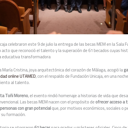
ja celebraron este 9 de julio la entrega de las becas MEM en la Sala F
n acto que reconoció el talento y la superación de 61 becados cuyas hist
iva educativa transformadora
a María Cristina, joya arquitectónica del corazón de Málaga, acogió la
ga
sidad online UTAMED
, con el respaldo de Fundación Unicaja, en una noc
ento al talento.
ista Toñi Moreno
, el evento rindió homenaje a historias de vida que desa
onvencional. Las becas MEM nacen con el propósito de
ofrecer acceso a t
a personas con gran potencial
que, por motivos económicos, sociales o p
r su formación.
toria se otorgaron
61 becas
para grados y másteres oficiales. Cinco d