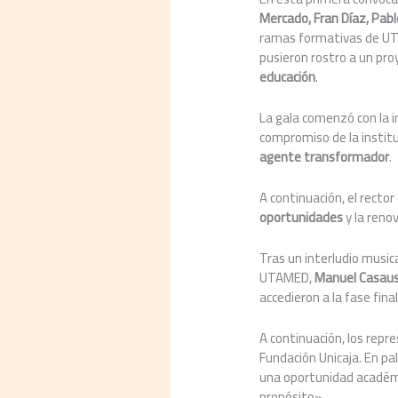
Mercado, Fran Díaz, Pab
ramas formativas de UTA
pusieron rostro a un pr
educación
.
La gala comenzó con la 
compromiso de la institu
agente transformador
.
A continuación, el rect
oportunidades
y la reno
Tras un interludio music
UTAMED,
Manuel Casau
accedieron a la fase fina
A continuación, los rep
Fundación Unicaja. En pa
una oportunidad académi
propósito».