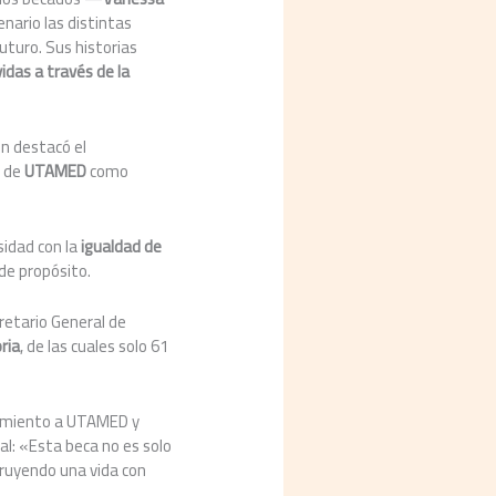
nario las distintas
turo. Sus historias
idas a través de la
en destacó el
l de
UTAMED
como
sidad con la
igualdad de
de propósito.
cretario General de
ria
, de las cuales solo 61
cimiento a UTAMED y
al: «Esta beca no es solo
truyendo una vida con