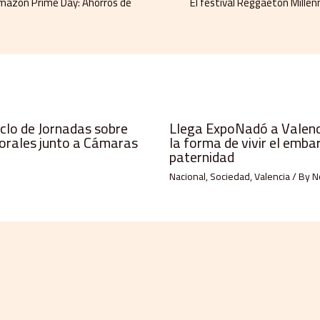
Amazon Prime Day: Ahorros de
El festival Reggaeton Millenni
iclo de Jornadas sobre
Llega ExpoNadó a Valenci
orales junto a Cámaras
la forma de vivir el emba
paternidad
Nacional
,
Sociedad
,
Valencia
/ By
N