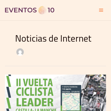
Ir
al
contenido
Noticias de Internet
Sigüenza
abre
la
II
Vuelta
Ciclista
Castilla-