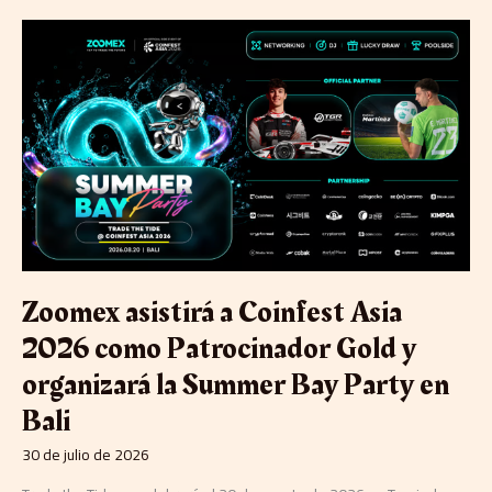
Zoomex
asistirá
a
Coinfest
Asia
2026
como
Patrocinador
Gold
y
organizará
la
Summer
Zoomex asistirá a Coinfest Asia
Bay
Party
2026 como Patrocinador Gold y
en
organizará la Summer Bay Party en
Bali
Bali
30 de julio de 2026