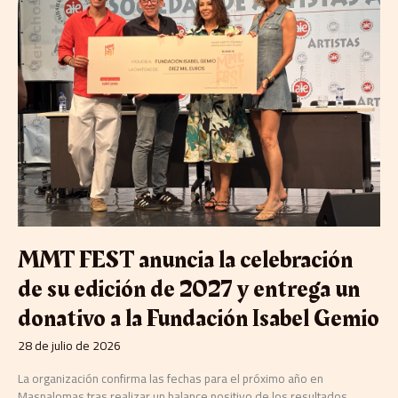
la
celebración
de
su
edición
de
2027
y
entrega
un
donativo
a
la
Fundación
MMT FEST anuncia la celebración
Isabel
de su edición de 2027 y entrega un
Gemio
donativo a la Fundación Isabel Gemio
28 de julio de 2026
La organización confirma las fechas para el próximo año en
Maspalomas tras realizar un balance positivo de los resultados