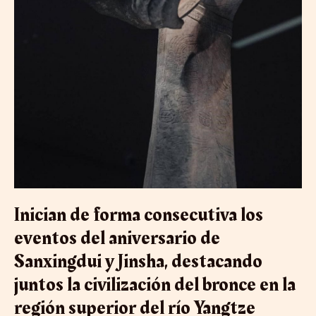
bronce
en
la
región
superior
del
río
Yangtze
Inician de forma consecutiva los
eventos del aniversario de
Sanxingdui y Jinsha, destacando
juntos la civilización del bronce en la
región superior del río Yangtze