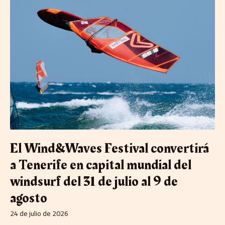
Wind&Waves
Festival
convertirá
a
Tenerife
en
capital
mundial
del
windsurf
del
31
de
julio
El Wind&Waves Festival convertirá
al
9
a Tenerife en capital mundial del
de
windsurf del 31 de julio al 9 de
agosto
agosto
24 de julio de 2026