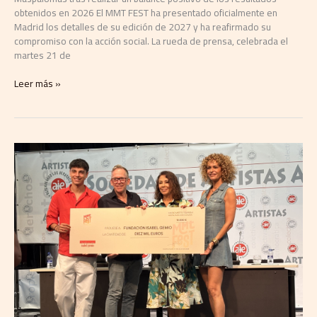
obtenidos en 2026 El MMT FEST ha presentado oficialmente en
Madrid los detalles de su edición de 2027 y ha reafirmado su
compromiso con la acción social. La rueda de prensa, celebrada el
martes 21 de
Leer más »
MMT
FEST
presenta
en
Madrid
su
edición
de
2027
y
refuerza
su