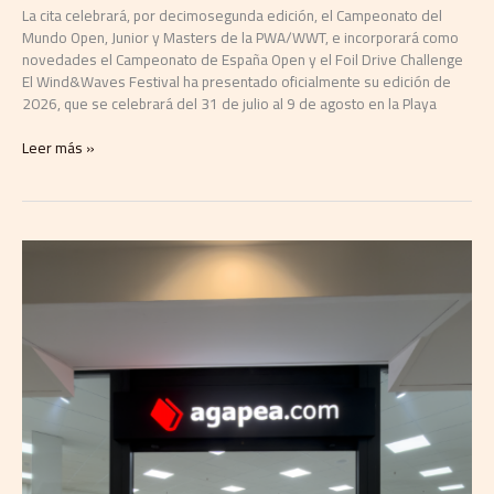
La cita celebrará, por decimosegunda edición, el Campeonato del
Mundo Open, Junior y Masters de la PWA/WWT, e incorporará como
novedades el Campeonato de España Open y el Foil Drive Challenge
El Wind&Waves Festival ha presentado oficialmente su edición de
2026, que se celebrará del 31 de julio al 9 de agosto en la Playa
Leer más »
Agapea
inaugura
su
sexta
librería
en
el
sur
de
Tenerife
el
23