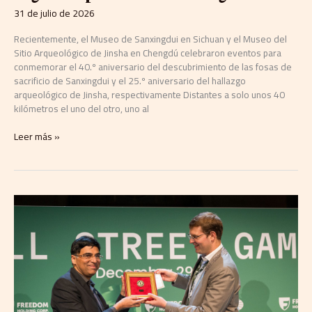
31 de julio de 2026
Recientemente, el Museo de Sanxingdui en Sichuan y el Museo del
Sitio Arqueológico de Jinsha en Chengdú celebraron eventos para
conmemorar el 40.º aniversario del descubrimiento de las fosas de
sacrificio de Sanxingdui y el 25.º aniversario del hallazgo
arqueológico de Jinsha, respectivamente Distantes a solo unos 40
kilómetros el uno del otro, uno al
Leer más »
Timur
Turlov
anuncia
su
candidatura
a
la
presidencia