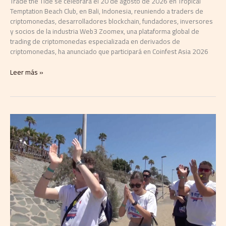
Trade the Tide se celebrará el 20 de agosto de 2026 en Tropical
Temptation Beach Club, en Bali, Indonesia, reuniendo a traders de
criptomonedas, desarrolladores blockchain, fundadores, inversores
y socios de la industria Web3 Zoomex, una plataforma global de
trading de criptomonedas especializada en derivados de
criptomonedas, ha anunciado que participará en Coinfest Asia 2026
Leer más »
Music
Meets
Tourism
organiza
una
acción
de
protesta
en
las
Dunas