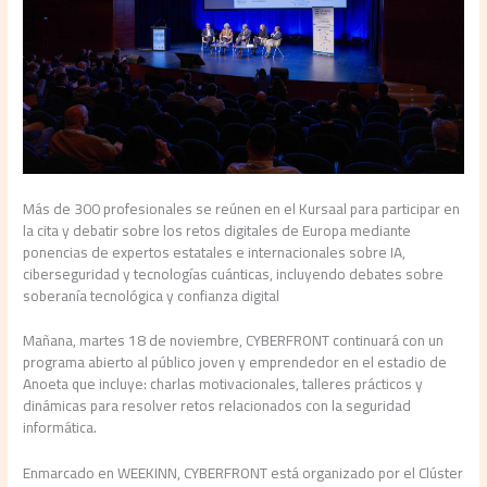
Más de 300 profesionales se reúnen en el Kursaal para participar en
la cita y debatir sobre los retos digitales de Europa mediante
ponencias de expertos estatales e internacionales sobre IA,
ciberseguridad y tecnologías cuánticas, incluyendo debates sobre
soberanía tecnológica y confianza digital
Mañana, martes 18 de noviembre, CYBERFRONT continuará con un
programa abierto al público joven y emprendedor en el estadio de
Anoeta que incluye: charlas motivacionales, talleres prácticos y
dinámicas para resolver retos relacionados con la seguridad
informática.
Enmarcado en WEEKINN, CYBERFRONT está organizado por el Clúster