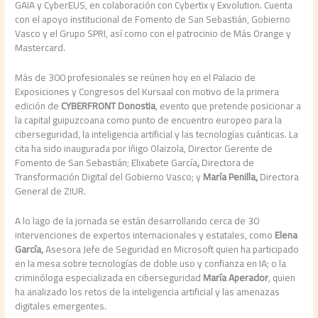
GAIA y CyberEUS, en colaboración con Cybertix y Exvolution. Cuenta
con el apoyo institucional de Fomento de San Sebastián, Gobierno
Vasco y el Grupo SPRI, así como con el patrocinio de Más Orange y
Mastercard.
Más de 300 profesionales se reúnen hoy en el Palacio de
Exposiciones y Congresos del Kursaal con motivo de la primera
edición de
CYBERFRONT Donostia
, evento que pretende posicionar a
la capital guipuzcoana como punto de encuentro europeo para la
ciberseguridad, la inteligencia artificial y las tecnologías cuánticas. La
cita ha sido inaugurada por Iñigo Olaizola, Director Gerente de
Fomento de San Sebastián; Elixabete García
,
Directora de
Transformación Digital del Gobierno Vasco; y
María Penilla,
Directora
General de ZIUR.
A lo lago de la jornada se están desarrollando cerca de 30
intervenciones de expertos internacionales y estatales, como
Elena
García,
Asesora Jefe de Seguridad en Microsoft quien ha participado
en la mesa sobre tecnologías de doble uso y confianza en IA; o la
criminóloga especializada en ciberseguridad
María Aperador
, quien
ha analizado los retos de la inteligencia artificial y las amenazas
digitales emergentes.