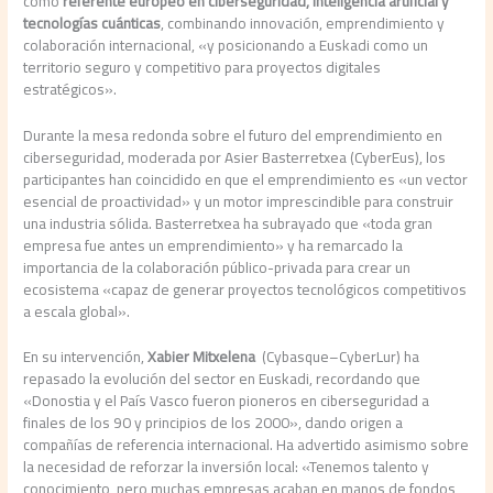
como
referente europeo en ciberseguridad, inteligencia artificial y
tecnologías cuánticas
, combinando innovación, emprendimiento y
colaboración internacional, «y posicionando a Euskadi como un
territorio seguro y competitivo para proyectos digitales
estratégicos».
Durante la mesa redonda sobre el futuro del emprendimiento en
ciberseguridad, moderada por Asier Basterretxea (CyberEus), los
participantes han coincidido en que el emprendimiento es «un vector
esencial de proactividad» y un motor imprescindible para construir
una industria sólida. Basterretxea ha subrayado que «toda gran
empresa fue antes un emprendimiento» y ha remarcado la
importancia de la colaboración público-privada para crear un
ecosistema «capaz de generar proyectos tecnológicos competitivos
a escala global».
En su intervención,
Xabier Mitxelena
(Cybasque–CyberLur) ha
repasado la evolución del sector en Euskadi, recordando que
«Donostia y el País Vasco fueron pioneros en ciberseguridad a
finales de los 90 y principios de los 2000», dando origen a
compañías de referencia internacional. Ha advertido asimismo sobre
la necesidad de reforzar la inversión local: «Tenemos talento y
conocimiento, pero muchas empresas acaban en manos de fondos