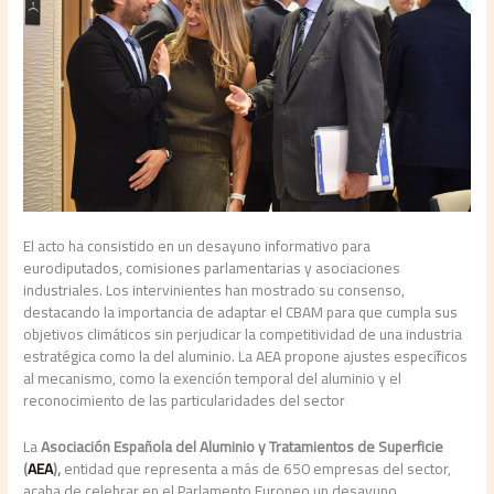
El acto ha consistido en un desayuno informativo para
eurodiputados, comisiones parlamentarias y asociaciones
industriales. Los intervinientes han mostrado su consenso,
destacando la importancia de adaptar el CBAM para que cumpla sus
objetivos climáticos sin perjudicar la competitividad de una industria
estratégica como la del aluminio. La AEA propone ajustes específicos
al mecanismo, como la exención temporal del aluminio y el
reconocimiento de las particularidades del sector
La
Asociación Española del Aluminio y Tratamientos de Superficie
(
AEA
),
entidad que representa a más de 650 empresas del sector,
acaba de celebrar en el Parlamento Europeo un desayuno