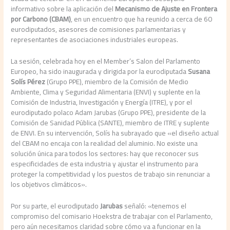
informativo sobre la aplicación del
Mecanismo de Ajuste en Frontera
por Carbono (CBAM)
, en un encuentro que ha reunido a cerca de 60
eurodiputados, asesores de comisiones parlamentarias y
representantes de asociaciones industriales europeas.
La sesión, celebrada hoy en el Member’s Salon del Parlamento
Europeo, ha sido inaugurada y dirigida por la eurodiputada
Susana
Solís Pérez
(Grupo PPE), miembro de la Comisión de Medio
Ambiente, Clima y Seguridad Alimentaria (ENVI) y suplente en la
Comisión de Industria, Investigación y Energía (ITRE), y por el
eurodiputado polaco Adam Jarubas (Grupo PPE), presidente de la
Comisión de Sanidad Pública (SANTE), miembro de ITRE y suplente
de ENVI. En su intervención, Solís ha subrayado que «el diseño actual
del CBAM no encaja con la realidad del aluminio. No existe una
solución única para todos los sectores: hay que reconocer sus
especificidades de esta industria y ajustar el instrumento para
proteger la competitividad y los puestos de trabajo sin renunciar a
los objetivos climáticos».
Por su parte, el eurodiputado
Jarubas
señaló: «tenemos el
compromiso del comisario Hoekstra de trabajar con el Parlamento,
pero aún necesitamos claridad sobre cómo va a funcionar en la