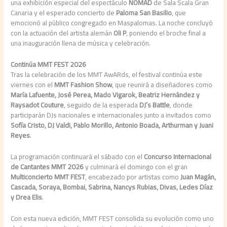
una exhibición especial del espectáculo
NOMAD
de Sala Scala Gran
Canaria y el esperado concierto de
Paloma San Basilio
, que
emocionó al público congregado en Maspalomas. La noche concluyó
con la actuación del artista alemán
Oli P
, poniendo el broche final a
una inauguración llena de música y celebración.
Continúa MMT FEST 2026
Tras la celebración de los MMT AwARds, el festival continúa este
viernes con el
MMT Fashion Show
, que reunirá a diseñadores como
María Lafuente, José Perea, Mado Vigarok, Beatriz Hernández y
Raysadot Couture
, seguido de la esperada
DJ’s Battle
, donde
participarán DJs nacionales e internacionales junto a invitados como
Sofía Cristo, DJ Valdi, Pablo Morillo, Antonio Boada, Arthurman y Juani
Reyes
.
La programación continuará el sábado con el
Concurso Internacional
de Cantantes MMT 2026
y culminará el domingo con el gran
Multiconcierto MMT FEST
, encabezado por artistas como
Juan Magán,
Cascada, Soraya, Bombai, Sabrina, Nancys Rubias, Divas, Ledes Díaz
y Drea Elis
.
Con esta nueva edición, MMT FEST consolida su evolución como uno