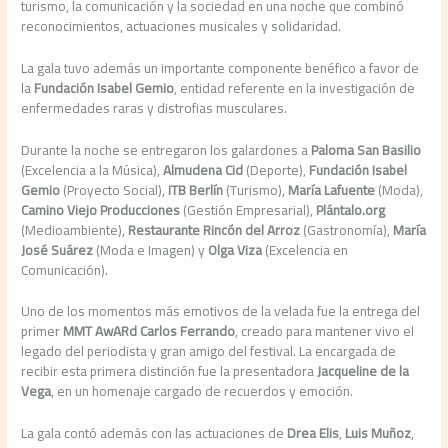
turismo, la comunicación y la sociedad en una noche que combinó
reconocimientos, actuaciones musicales y solidaridad.
La gala tuvo además un importante componente benéfico a favor de
la
Fundación Isabel Gemio
, entidad referente en la investigación de
enfermedades raras y distrofias musculares.
Durante la noche se entregaron los galardones a
Paloma San Basilio
(Excelencia a la Música),
Almudena Cid
(Deporte),
Fundación Isabel
Gemio
(Proyecto Social),
ITB Berlín
(Turismo),
María Lafuente
(Moda),
Camino Viejo Producciones
(Gestión Empresarial),
Plántalo.org
(Medioambiente),
Restaurante Rincón del Arroz
(Gastronomía),
María
José Suárez
(Moda e Imagen) y
Olga Viza
(Excelencia en
Comunicación).
Uno de los momentos más emotivos de la velada fue la entrega del
primer
MMT AwARd Carlos Ferrando
, creado para mantener vivo el
legado del periodista y gran amigo del festival. La encargada de
recibir esta primera distinción fue la presentadora
Jacqueline de la
Vega
, en un homenaje cargado de recuerdos y emoción.
La gala contó además con las actuaciones de
Drea Elis
,
Luis Muñoz
,