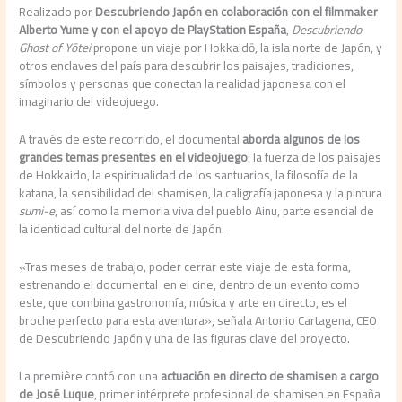
Realizado por
Descubriendo Japón en colaboración con el filmmaker
Alberto Yume y con el apoyo de PlayStation España
,
Descubriendo
Ghost of Yōtei
propone un viaje por Hokkaidō, la isla norte de Japón, y
otros enclaves del país para descubrir los paisajes, tradiciones,
símbolos y personas que conectan la realidad japonesa con el
imaginario del videojuego.
A través de este recorrido, el documental
aborda algunos de los
grandes temas presentes en el videojuego
: la fuerza de los paisajes
de Hokkaido, la espiritualidad de los santuarios, la filosofía de la
katana, la sensibilidad del shamisen, la caligrafía japonesa y la pintura
sumi-e
, así como la memoria viva del pueblo Ainu, parte esencial de
la identidad cultural del norte de Japón.
«Tras meses de trabajo, poder cerrar este viaje de esta forma,
estrenando el documental en el cine, dentro de un evento como
este, que combina gastronomía, música y arte en directo, es el
broche perfecto para esta aventura», señala Antonio Cartagena, CEO
de Descubriendo Japón y una de las figuras clave del proyecto.
La première contó con una
actuación en directo de shamisen a cargo
de José Luque
, primer intérprete profesional de shamisen en España