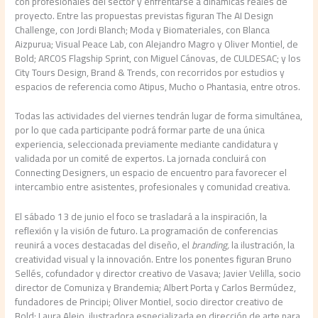
con profesionales del sector y enfrentarse a dinámicas reales de
proyecto. Entre las propuestas previstas figuran The AI Design
Challenge, con Jordi Blanch; Moda y Biomateriales, con Blanca
Aizpurua; Visual Peace Lab, con Alejandro Magro y Oliver Montiel, de
Bold; ARCOS Flagship Sprint, con Miguel Cánovas, de CULDESAC; y los
City Tours Design, Brand & Trends, con recorridos por estudios y
espacios de referencia como Atipus, Mucho o Phantasia, entre otros.
Todas las actividades del viernes tendrán lugar de forma simultánea,
por lo que cada participante podrá formar parte de una única
experiencia, seleccionada previamente mediante candidatura y
validada por un comité de expertos. La jornada concluirá con
Connecting Designers, un espacio de encuentro para favorecer el
intercambio entre asistentes, profesionales y comunidad creativa.
El sábado 13 de junio el foco se trasladará a la inspiración, la
reflexión y la visión de futuro. La programación de conferencias
reunirá a voces destacadas del diseño, el
branding,
la ilustración, la
creatividad visual y la innovación. Entre los ponentes figuran Bruno
Sellés, cofundador y director creativo de Vasava; Javier Velilla, socio
director de Comuniza y Brandemia; Albert Porta y Carlos Bermúdez,
fundadores de Principi; Oliver Montiel, socio director creativo de
Bold; Laura Alejo, ilustradora especializada en dirección de arte para