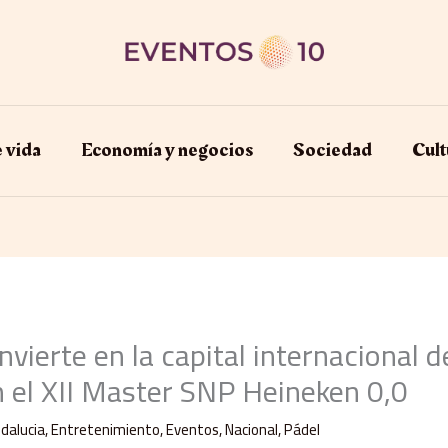
e vida
Economía y negocios​
Sociedad
Cult
onvierte en la capital internacional d
 el XII Master SNP Heineken 0,0
dalucia
,
Entretenimiento
,
Eventos
,
Nacional
,
Pádel