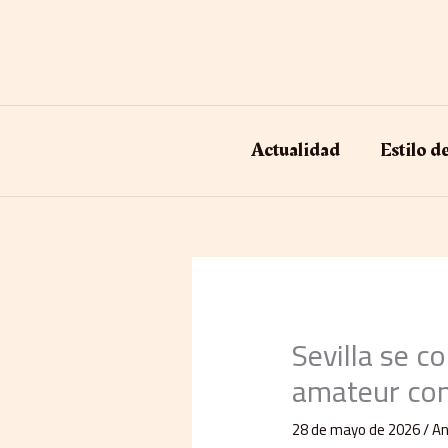
Ir
al
contenido
Actualidad
Estilo d
Sevilla se c
amateur con
28 de mayo de 2026
/
An