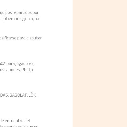
equipos repartidos por
eptiembre y junio, ha
asificarse para disputar
60.º para jugadores,
egustaciones, Photo
DIDAS, BABOLAT, LÕK,
 de encuentro del
iza partidos, sigue su