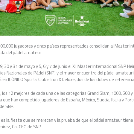
100.000 jugadores y cinco países representados consolidan al Master I
ada del pádel amateur
9, 30 y 31 de mayo y 5, 6 y 7 de junio el XII Master Internacional SNP Hei
es Nacionales de Pádel (SNP) y el mayor encuentro del pádel amateur i
en ICÓNICO Sports Club e Iron X Deluxe, dos de los clubes de referencia
, los 12 mejores de cada una de las categorías Grand Slam, 1000, 500 y F
 que han competido jugadores de España, México, Suecia, Italia y Portu
 de SNP.
 es la fiesta que se merecen y la prueba de que el pádel amateur tiene 
amírez, Co-CEO de SNP.