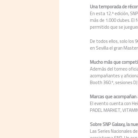
Una temporada de récor
En esta 12.ª edición, SN
más de 1.000 clubes. El 
permitido que se jueguen
De todos ellos, solo los
en Sevilla el gran Maste
Mucho más que competi
Además del torneo oficia
acompañantes y aficionad
Booth 360.º, sesiones DJ
Marcas que acompañan 
El evento cuenta con He
PADEL MARKET, VITAMIN
Sobre SNP Galaxy, la nuev
Las Series Nacionales d
ecosistema SNP. Un espac