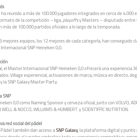
ds
P ha reunido a más de 100.000 jugadores integrados en cerca de 4.000 
formato de la competición – liga,
playoffs
y Masters – disputado entre s
 más de 100.000 partidos oficiales a lo largo de la temporada.
 96 mejores equipos, los 12 mejores de cada categoría, han conseguido cl
r Internacional SNP Heineken 0,0.
ción
l, el Master Internacional SNP Heineken 0,0 ofrecerá una experiencia 3
os: Village experiencial, activaciones de marca, música en directo, d
 y la SNP Galaxy Master Party.
a SNP
ineken 0,0 como Naming Sponsor y cerveza oficial, junto con VOLVO, A
 WELL & NOCCO, WILLIAMS & HUMBERT y SCIENTIFFIC NUTRITION.
a red social del pádel
e Pádel también dan acceso a
SNP Galaxy
, la plataforma digital y punto
io donde el jugador centraliza toda su experiencia competitiva: organ