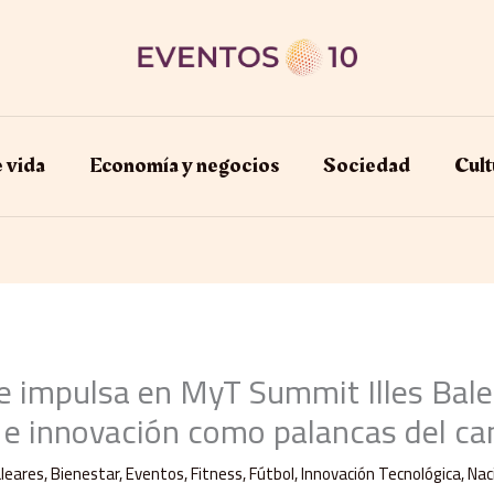
e vida
Economía y negocios​
Sociedad
Cult
se impulsa en MyT Summit Illes Bal
 e innovación como palancas del c
leares
,
Bienestar
,
Eventos
,
Fitness
,
Fútbol
,
Innovación Tecnológica
,
Nac