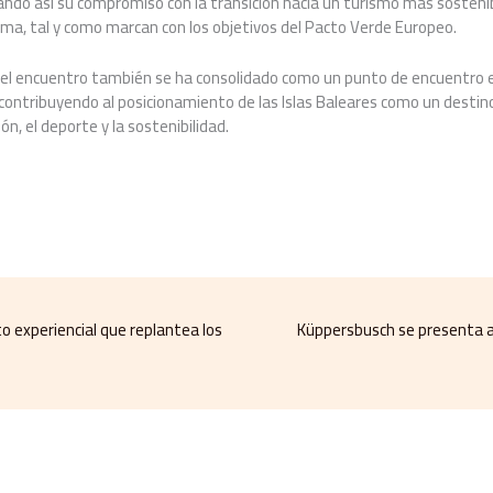
ando así su compromiso con la transición hacia un turismo más sostenib
lima, tal y como marcan con los objetivos del Pacto Verde Europeo.
, el encuentro también se ha consolidado como un punto de encuentro e
, contribuyendo al posicionamiento de las Islas Baleares como un destino
ón, el deporte y la sostenibilidad.
 experiencial que replantea los
Küppersbusch se presenta a