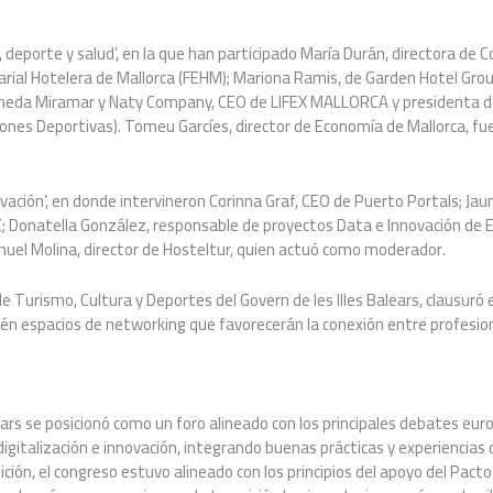
, deporte y salud’, en la que han participado María Durán, directora de
rial Hotelera de Mallorca (FEHM); Mariona Ramis, de Garden Hotel Grou
aneda Miramar y Naty Company, CEO de LIFEX MALLORCA y presidenta de
ones Deportivas). Tomeu Garcíes, director de Economía de Mallorca, fu
vación’, en donde intervineron Corinna Graf, CEO de Puerto Portals; J
 Donatella González, responsable de proyectos Data e Innovación de
anuel Molina, director de Hosteltur, quien actuó como moderador.
e Turismo, Cultura y Deportes del Govern de les Illes Balears, clausuró
bién espacios de networking que favorecerán la conexión entre profesi
ars se posicionó como un foro alineado con los principales debates eu
 digitalización e innovación, integrando buenas prácticas y experiencias
ición, el congreso estuvo alineado con los principios del apoyo del Pact