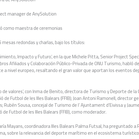
oject manager de AnySolution
tuó como maestra de ceremonias
 5 mesas redondas y charlas, bajo los títulos:
miento, Impacto y Futuro’, en la que Michele Pitta, Senior Project Speci
s Afiliados y Colaboración Público-Privada de ONU Turismo, habló de 
te a nivel europeo, resaltando el gran valor que aportan los eventos dep
 de valores’, con Inma de Benito, directora de Turismo y Deporte de la C
ó de Futbol de les Illes Balears (FFIB); Joan Antoni Ramonell, director g
ars; Rubén Sousa, concejal de Turismo de l’ Ajuntament d’Eivissa y Jaum
 de Futbol de les Illes Balears (FFIB), como moderador.
aría Mayans, coordinadora Illes Balears Palma Futsal, ha preguntado a R
ma, sobre la relevancia del deporte marítimo en el ecosistema turístico 