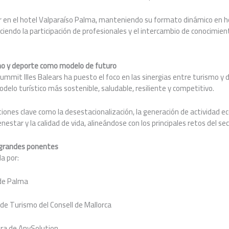
ar en el hotel Valparaíso Palma, manteniendo su formato dinámico en 
eciendo la participación de profesionales y el intercambio de conocimien
smo y deporte como modelo de futuro
Summit Illes Balears ha puesto el foco en las sinergias entre turismo 
delo turístico más sostenible, saludable, resiliente y competitivo.
iones clave como la desestacionalización, la generación de actividad e
ienestar y la calidad de vida, alineándose con los principales retos del se
 grandes ponentes
a por:
 de Palma
 de Turismo del Consell de Mallorca
ora de AnySolution