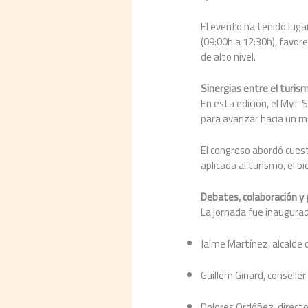
El evento ha tenido lug
(09:00h a 12:30h), favor
de alto nivel.
Sinergias entre el turi
En esta edición, el MyT 
para avanzar hacia un mo
El congreso abordó cuest
aplicada al turismo, el b
Debates, colaboración y
La jornada fue inaugurad
Jaime Martínez, alcalde
Guillem Ginard, conseller
Dolores Ordóñez, direct