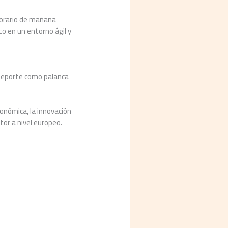
horario de mañana
to en un entorno ágil y
y deporte como palanca
conómica, la innovación
ctor a nivel europeo.