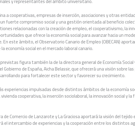
iales y representantes del ámbito universitario.
ina a cooperativas, empresas de inserción, asociaciones y otras entida
un fuerte compromiso social y una gestión orientada al beneficio colec
ones relacionadas con la creación de empleo, el cooperativismo, la inno
ortunidades que ofrece la economía social para avanzar hacia un mode
le. En este ámbito, el Observatorio Canario de Empleo (OBECAN) aportará
 la economía social en el mercado laboral canario.
 previstas figura también la de la directora general de Economía Social
l Gobierno de España, Aicha Belassir, que ofrecerá una visión sobre las p
arrollando para fortalecer este sector y favorecer su crecimiento.
ás experiencias impulsadas desde distintos ámbitos de la economía soc
a vivienda cooperativa, la inserción sociolaboral, la innovación social y la
a de Comercio de Lanzarote y La Graciosa aportará la visión del tejido 
el intercambio de experiencias y la cooperación entre los distintos ag