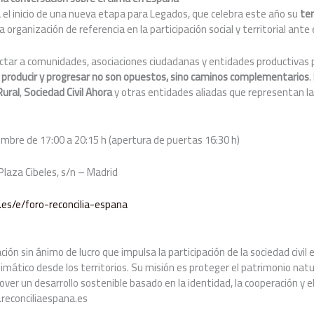
el inicio de una nueva etapa para Legados, que celebra este año su
ter
rganización de referencia en la participación social y territorial ante e
ctar a comunidades, asociaciones ciudadanas y entidades productivas p
, producir y progresar no son opuestos, sino caminos complementarios
.
Rural
,
Sociedad Civil Ahora
y otras entidades aliadas que representan la 
mbre de 17:00 a 20:15 h (apertura de puertas 16:30 h)
laza Cibeles, s/n – Madrid
.es/e/foro-reconcilia-espana
ón sin ánimo de lucro que impulsa la participación de la sociedad civil e
limático desde los territorios. Su misión es proteger el patrimonio natur
over un desarrollo sostenible basado en la identidad, la cooperación y el
reconciliaespana.es