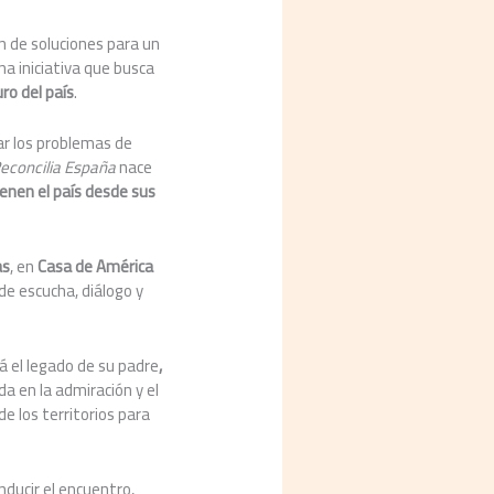
ón de soluciones para
un
una iniciativa que busca
uro del país
.
ar los problemas de
econcilia España
nace
ienen el país desde sus
as
, en
Casa de América
de escucha, diálogo y
rá el legado de su padre
,
a en la admiración y el
e los territorios para
nducir el encuentro,