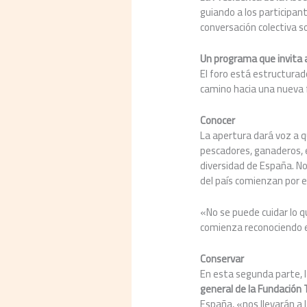
guiando a los participant
conversación colectiva so
Un programa que invita a
El foro está estructura
camino hacia una nueva 
Conocer
La apertura dará voz a q
pescadores, ganaderos, e
diversidad de España. No
del país comienzan por e
«No se puede cuidar lo q
comienza reconociendo el
Conservar
En esta segunda parte, l
general de la Fundación 
España, «nos llevarán a 