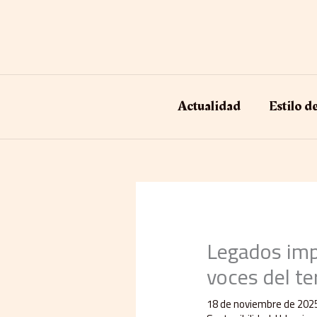
Ir
al
contenido
Actualidad
Estilo d
Legados impu
voces del te
18 de noviembre de 202