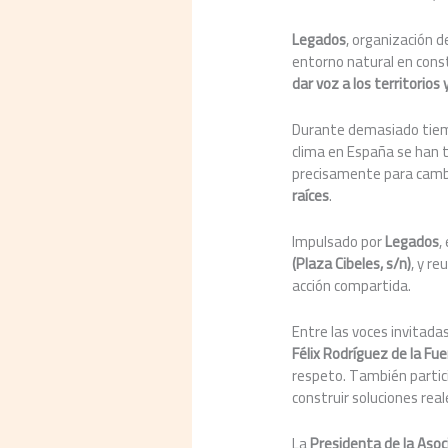
Legados
, organización d
entorno natural en cons
dar voz a los territorios 
Durante demasiado tiemp
clima en España se han t
precisamente para camb
raíces
.
Impulsado por
Legados
,
(Plaza Cibeles, s/n)
, y r
acción compartida.
Entre las voces invitada
Félix Rodríguez de la Fu
respeto. También partici
construir soluciones real
La
Presidenta de la Asoc