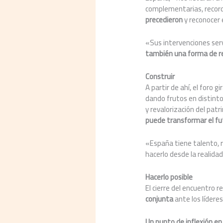
complementarias, recor
precedieron
y reconocer 
«Sus intervenciones ser
también una forma de rec
Construir
A partir de ahí, el foro 
dando frutos en distinto
y revalorización del patr
puede transformar el fut
«España tiene talento, r
hacerlo desde la realidad
Hacerlo posible
El cierre del encuentro 
conjunta
ante los líderes
Un punto de inflexión en