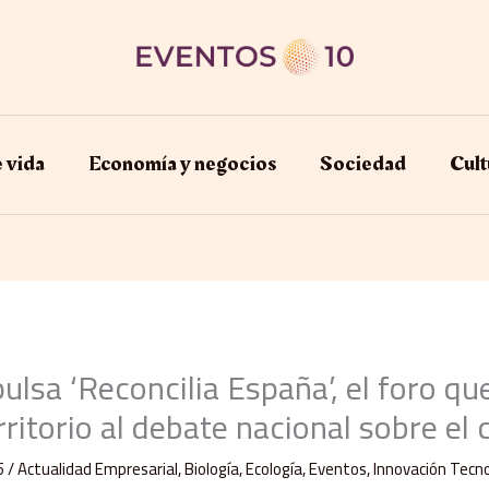
e vida
Economía y negocios​
Sociedad
Cult
lsa ‘Reconcilia España’, el foro que
rritorio al debate nacional sobre el 
5
/
Actualidad Empresarial
,
Biología
,
Ecología
,
Eventos
,
Innovación Tecno