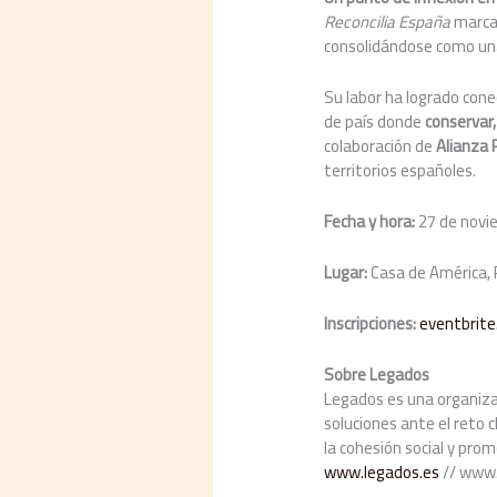
Reconcilia España
marca 
consolidándose como una o
Su labor ha logrado cone
de país donde
conservar
colaboración de
Alianza 
territorios españoles.
Fecha y hora:
27 de novie
Lugar:
Casa de América, P
Inscripciones:
eventbrite
Sobre Legados
Legados es una organizaci
soluciones ante el reto c
la cohesión social y prom
www.legados.es
// www.