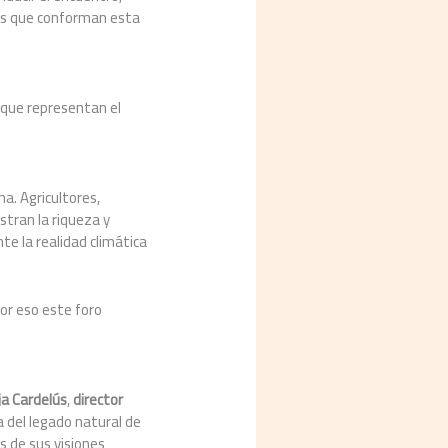
rios que conforman esta
que representan el
a. Agricultores,
stran la riqueza y
te la realidad climática
Por eso este foro
ja Cardelús
,
director
a del legado natural de
s de sus visiones