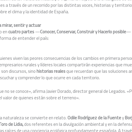
es a través de un recorrido por las distintas voces, historias y territo
bre el clima y la identidad de España.
 mirar, sentir y actuar
do en
cuatro partes
—
Conocer, Conservar, Construir y Hacerlo posible
— 
forma de entender el país:
uienes viven las peores consecuencias de los cambios en primera person
mpresarios rurales y líderes locales compartirán experiencias que mue
 son discursos, sino
historias reales
que recuerdan que las soluciones an
scuchar y comprender lo que ocurre en cada territorio.
ue no se conoce», afirma Javier Dorado, director general de Legados. «
 valor de quienes están sobre el terreno».
a naturaleza se convierte en relato.
Odile Rodríguez de la Fuente
y
Bor
Toro de Lidia,
dos referentes en la divulgación ambiental y en la defens
las raíces de una conciencia ecológica profundamente española. A travé