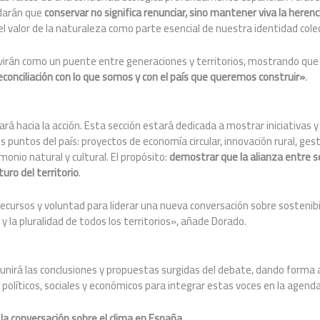
darán que
conservar no significa renunciar, sino mantener viva la heren
el valor de la naturaleza como parte esencial de nuestra identidad cole
virán como un puente entre generaciones y territorios, mostrando qu
onciliación con lo que somos y con el país que queremos construir»
.
girará hacia la acción. Esta sección estará dedicada a mostrar iniciativas
s puntos del país: proyectos de economía circular, innovación rural, ges
imonio natural y cultural. El propósito:
demostrar que la alianza entre 
uro del territorio
.
ecursos y voluntad para liderar una nueva conversación sobre sostenib
 y la pluralidad de todos los territorios», añade Dorado.
reunirá las conclusiones y propuestas surgidas del debate, dando forma
 políticos, sociales y económicos para integrar estas voces en la agenda
 la conversación sobre el clima en España