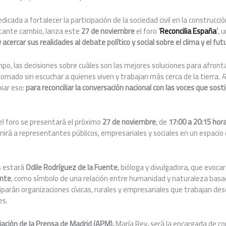
edicada a fortalecer la participación de la sociedad civil en la construcci
tante cambio, lanza este
27 de noviembre
el foro
‘
Reconcilia España
‘
, 
y acercar sus realidades al debate político y social sobre el clima y el fut
o, las decisiones sobre cuáles son las mejores soluciones para afront
omado sin escuchar a quienes viven y trabajan más cerca de la tierra.
R
iar eso:
para reconciliar la conversación nacional con las voces que sost
 el foro se presentará el próximo
27 de noviembre
, de
17:00 a 20:15 hor
eunirá a representantes públicos, empresariales y sociales en un espacio 
s estará
Odile Rodríguez de la Fuente
, bióloga y divulgadora, que evoca
ente
, como símbolo de una relación entre humanidad y naturaleza basad
parán organizaciones cívicas, rurales y empresariales que trabajan desd
es.
iación de la Prensa de Madrid (APM),
María Rey
,
será la encargada de co