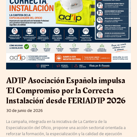
Española
impulsa
‘El
Compromiso
por
la
Correcta
Instalación’
desde
FERIAD’IP
2026
AD’IP Asociación Española impulsa
‘El Compromiso por la Correcta
Instalación’ desde FERIAD’IP 2026
30 de junio de 2026
La campaña, integrada en la iniciativa de La Cantera de la
Especialización del Oficio, propone una acción sectorial orientada a
reforzar la formación, la especialización y la calidad de ejecución