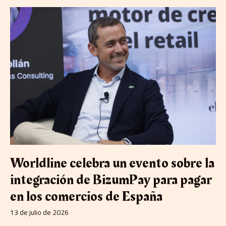
Worldline
celebra
un
evento
sobre
la
integración
de
BizumPay
para
pagar
en
los
comercios
de
Worldline celebra un evento sobre la
España
integración de BizumPay para pagar
en los comercios de España
13 de julio de 2026