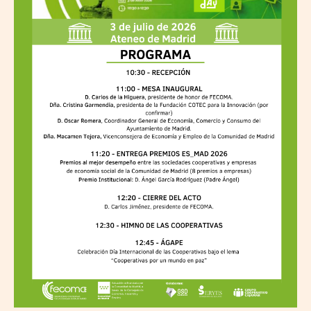
del
Día
Internacional
de
las
Cooperativas
y
la
entrega
de
los
Premios
ES_MAD
2026
de
FECOMA