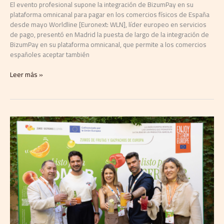
El evento profesional supone la integración de BizumPay en su
plataforma omnicanal para pagar en los comercios físicos de España
desde mayo Worldline [Euronext: WLN], líder europeo en servicios
de pago, presentó en Madrid la puesta de largo de la integración de
BizumPay en su plataforma omnicanal, que permite a los comercios
españoles aceptar también
Leer más »
Los
zumos
y
gazpachos
europeos
ponen
en
valor
su
contribución
en