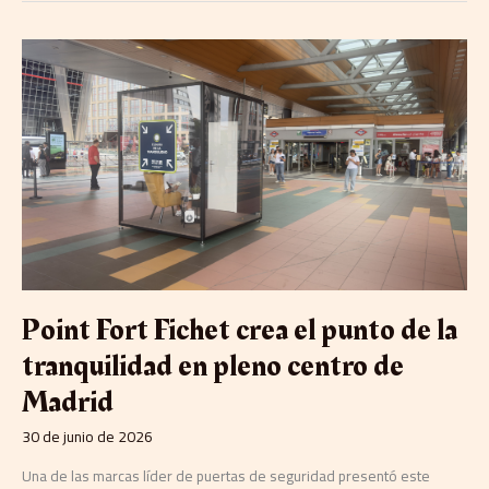
Point
Fort
Fichet
crea
el
punto
de
la
tranquilidad
en
pleno
centro
de
Point Fort Fichet crea el punto de la
Madrid
tranquilidad en pleno centro de
Madrid
30 de junio de 2026
Una de las marcas líder de puertas de seguridad presentó este