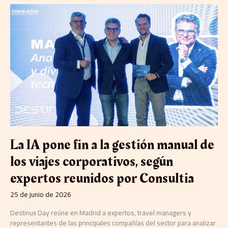
La
IA
pone
fin
a
la
gestión
manual
de
los
viajes
corporativos,
según
expertos
La IA pone fin a la gestión manual de
reunidos
los viajes corporativos, según
por
Consultia
expertos reunidos por Consultia
25 de junio de 2026
Destinux Day reúne en Madrid a expertos, travel managers y
representantes de las principales compañías del sector para analizar