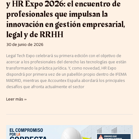
y HR Expo 2026: el encuentro de
profesionales
que
profesionales que impulsan la
impulsan
innovación en gestión empresarial,
la
innovación
legal y de RRHH
en
gestión
30 de junio de 2026
empresarial,
legal
Legal Tech Expo celebrará su primera edición con el objetivo de
y
acercar a los profesionales del derecho las tecnologías que están
de
transformando la práctica jurídica. Y, como novedad, HR Expo
RRHH
dispondrá por primera vez de un pabellón propio dentro de IFEMA
MADRID, mientras que Accountex España abordará los principales
desafíos que afronta actualmente el sector
Leer más »
AD’IP
Asociación