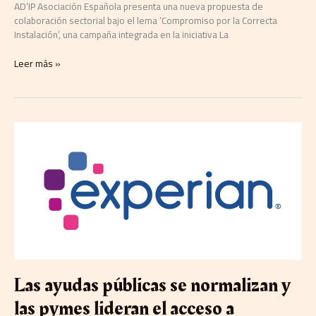
AD’IP Asociación Española presenta una nueva propuesta de
colaboración sectorial bajo el lema ‘Compromiso por la Correcta
Instalación’, una campaña integrada en la iniciativa La
Leer más »
Las
ayudas
públicas
se
normalizan
y
las
pymes
lideran
el
acceso
Las ayudas públicas se normalizan y
a
financiación,
las pymes lideran el acceso a
según