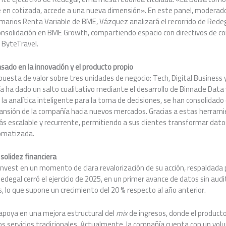
e en cotizada, accede a una nueva dimensión». En este panel, moderado
imarios Renta Variable de BME, Vázquez analizará el recorrido de Rede
nsolidación en BME Growth, compartiendo espacio con directivos de 
y ByteTravel.
ado en la innovación y el producto propio
uesta de valor sobre tres unidades de negocio: Tech, Digital Business 
 ha dado un salto cualitativo mediante el desarrollo de Binnacle Data 
 la analítica inteligente para la toma de decisiones, se han consolidado
pansión de la compañía hacia nuevos mercados. Gracias a estas herrami
s escalable y recurrente, permitiendo a sus clientes transformar dato
omatizada.
solidez financiera
rinvest en un momento de clara revalorización de su acción, respaldada p
edegal cerró el ejercicio de 2025, en un primer avance de datos sin audi
s, lo que supone un crecimiento del 20 % respecto al año anterior.
 apoya en una mejora estructural del
mix
de ingresos, donde el producto
os servicios tradicionales. Actualmente, la compañía cuenta con un vo