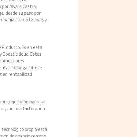
 por Álvaro Castro,
gal desde su paso por
compañías como Grenergy,
y Producto. Es en esta
y Boostic.cloud. Estas
 como pilares
entas, Redegal ofrece
s en rentabilidad
or la ejecución rigurosa
tar, con una facturación
 tecnológico propio está
lumen de negocio cercano