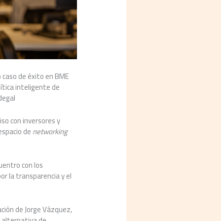
o caso de éxito en BME
tica inteligente de
degal
so con inversores y
 espacio de
networking
cuentro con los
or la transparencia y el
ación de Jorge Vázquez,
 alternativa de