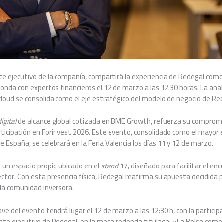
te ejecutivo de la compañía, compartirá la experiencia de Redegal com
da con expertos financieros el 12 de marzo a las 12.30 horas. La analí
cloud se consolida como el eje estratégico del modelo de negocio de Re
digital
de alcance global cotizada en BME Growth, refuerza su compromi
rticipación en Forinvest 2026. Este evento, consolidado como el mayor
 España, se celebrará en la Feria Valencia los días 11 y 12 de marzo.
 un espacio propio ubicado en el
stand
17, diseñado para facilitar el en
ector. Con esta presencia física, Redegal reafirma su apuesta decidida p
 la comunidad inversora.
e del evento tendrá lugar el 12 de marzo a las 12:30 h, con la particip
nte ejecutivo de Redegal, en la mesa redonda titulada: «La Bolsa como