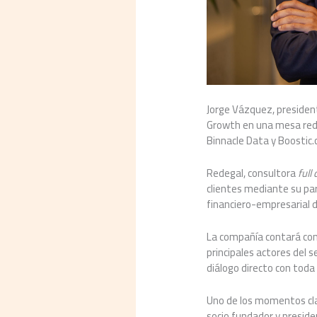
Jorge Vázquez, presiden
Growth en una mesa redon
Binnacle Data y Boostic.
Redegal, consultora
full 
clientes mediante su pa
financiero-empresarial de
La compañía contará con
principales actores del s
diálogo directo con toda
Uno de los momentos clav
socio fundador y preside