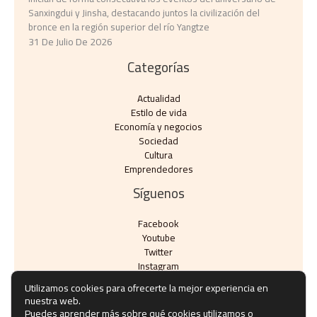
Sanxingdui y Jinsha, destacando juntos la civilización del
bronce en la región superior del río Yangtze
31 De Julio De 2026
Categorías
Actualidad
Estilo de vida
Economía y negocios​
Sociedad
Cultura
Emprendedores
Síguenos
Facebook
Youtube
Twitter
Instagram
Utilizamos cookies para ofrecerte la mejor experiencia en
nuestra web.
Puedes aprender más sobre qué cookies utilizamos o