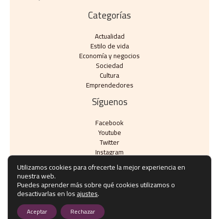
Categorías
Actualidad
Estilo de vida
Economía y negocios​
Sociedad
Cultura
Emprendedores
Síguenos
Facebook
Youtube
Twitter
Instagram
Utilizamos cookies para ofrecerte la mejor experiencia en
nuestra web.
Puedes aprender más sobre qué cookies utilizamos o
desactivarlas en los
ajustes
.
Copyright © Todos los derechos reservados - eventos10.com
Aceptar
Rechazar
Política de privacidad
-
Política de cookies
-
Contacto