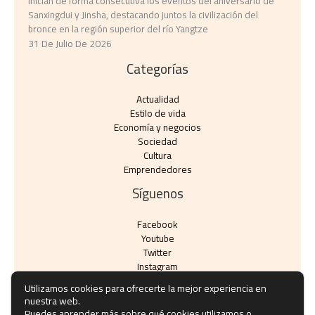
Inician de forma consecutiva los eventos del aniversario de
Sanxingdui y Jinsha, destacando juntos la civilización del
bronce en la región superior del río Yangtze
31 De Julio De 2026
Categorías
Actualidad
Estilo de vida
Economía y negocios​
Sociedad
Cultura
Emprendedores
Síguenos
Facebook
Youtube
Twitter
Instagram
Utilizamos cookies para ofrecerte la mejor experiencia en
nuestra web.
Puedes aprender más sobre qué cookies utilizamos o