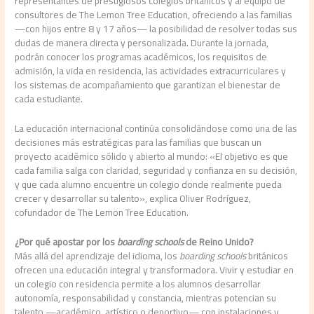
representantes de prestigiosos colegios británicos y al equipo de
consultores de The Lemon Tree Education, ofreciendo a las familias
—con hijos entre 8 y 17 años— la posibilidad de resolver todas sus
dudas de manera directa y personalizada. Durante la jornada,
podrán conocer los programas académicos, los requisitos de
admisión, la vida en residencia, las actividades extracurriculares y
los sistemas de acompañamiento que garantizan el bienestar de
cada estudiante.
La educación internacional continúa consolidándose como una de las
decisiones más estratégicas para las familias que buscan un
proyecto académico sólido y abierto al mundo: «El objetivo es que
cada familia salga con claridad, seguridad y confianza en su decisión,
y que cada alumno encuentre un colegio donde realmente pueda
crecer y desarrollar su talento», explica Oliver Rodríguez,
cofundador de The Lemon Tree Education.
¿Por qué apostar por los
boarding schools
de Reino Unido?
Más allá del aprendizaje del idioma, los
boarding schools
británicos
ofrecen una educación integral y transformadora. Vivir y estudiar en
un colegio con residencia permite a los alumnos desarrollar
autonomía, responsabilidad y constancia, mientras potencian su
talento —académico, artístico o deportivo— con instalaciones y