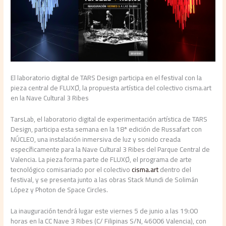
El laboratorio digital de TARS Design participa en el festival con la
pieza central de FLUXØ, la propuesta artística del colectivo cisma.art
en la Nave Cultural 3 Ribes
TarsLab, el laboratorio digital de experimentación artística de TARS
Design, participa esta semana en la 18ª edición de Russafart con
NÚCLEO, una instalación inmersiva de luz y sonido creada
específicamente para la Nave Cultural 3 Ribes del Parque Central de
Valencia. La pieza forma parte de FLUXØ, el programa de arte
tecnológico comisariado por el colectivo
cisma.art
dentro del
festival, y se presenta junto a las obras Stack Mundi de Solimán
López y Photon de Space Circles.
La inauguración tendrá lugar este viernes 5 de junio a las 19:00
horas en la CC Nave 3 Ribes (C/ Filipinas S/N, 46006 Valencia), con