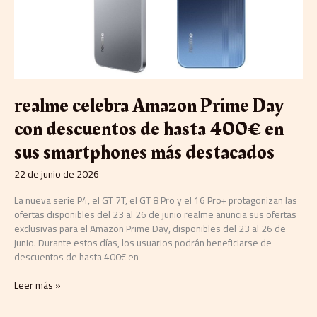
descuentos
de
hasta
400€
en
sus
smartphones
realme celebra Amazon Prime Day
más
destacados
con descuentos de hasta 400€ en
sus smartphones más destacados
22 de junio de 2026
La nueva serie P4, el GT 7T, el GT 8 Pro y el 16 Pro+ protagonizan las
ofertas disponibles del 23 al 26 de junio realme anuncia sus ofertas
exclusivas para el Amazon Prime Day, disponibles del 23 al 26 de
junio. Durante estos días, los usuarios podrán beneficiarse de
descuentos de hasta 400€ en
Leer más »