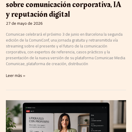
sobre comunicación corporativa, IA
y reputación digital
27 de mayo de 2026
Comunicae celebrará el próximo 3 de junio en Barcelona la segunda
edición de la ComuniConf, una jornada gratuita y retransmitida vía
streaming sobre el presente y el futuro de la comunicación
corporativa, con expertos de referencia, casos prácticos y la
presentación de la nueva versión de su plataforma Comunicae Media
Comunicae, plataforma de creación, distribución
Leer más »
Ivonne
Rando
lanza
un
taller