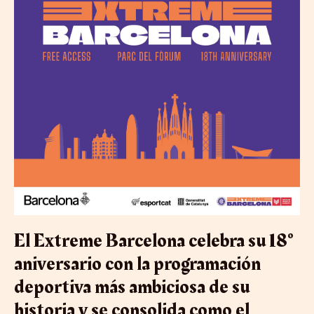
deportiva
más
ambiciosa
de
su
historia
y
se
consolida
como
el
mayor
evento
de
deportes
urbanos
de
El Extreme Barcelona celebra su 18º
Europa
aniversario con la programación
deportiva más ambiciosa de su
historia y se consolida como el