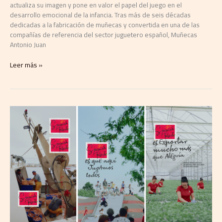
actualiza su imagen y pone en valor el papel del juego en el
desarrollo emocional de la infancia. Tras más de seis décadas
dedicadas a la fabricación de muñecas y convertida en una de las
compañías de referencia del sector juguetero español, Muñecas
Antonio Juan
Leer más »
TRIVU
activa
el
orgullo
país
con
una
campaña
que
es
una
ventana