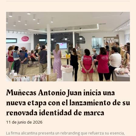
Muñecas
Antonio
Juan
inicia
una
nueva
etapa
con
el
lanzamiento
de
su
renovada
Muñecas Antonio Juan inicia una
identidad
de
nueva etapa con el lanzamiento de su
marca
renovada identidad de marca
11 de junio de 2026
La firma alicantina presenta un rebranding que refuerza su esencia,