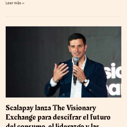
Leer más »
Scalapay
lanza
The
Visionary
Exchange
para
descifrar
el
futuro
del
consumo,
el
liderazgo
y
Scalapay lanza The Visionary
las
nuevas
Exchange para descifrar el futuro
expectativas
del consumo, el liderazgo y las
sociales