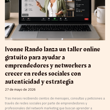
online
gratuito
para
ayudar
a
emprendedores
y
networkers
a
crecer
Ivonne Rando lanza un taller online
en
redes
gratuito para ayudar a
sociales
emprendedores y networkers a
con
autenticidad
crecer en redes sociales con
y
estrategia
autenticidad y estrategia
27 de mayo de 2026
Tras meses recibiendo cientos de mensajes, consultas y peticiones a
través de redes sociales por parte de emprendedores y
profesionales del network marketing que buscan aprender a