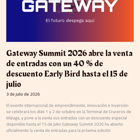
venta
de
entradas
con
un
40
%
de
Gateway Summit 2026 abre la venta
descuento
Early
de entradas con un 40 % de
Bird
descuento Early Bird hasta el 15 de
hasta
el
julio
15
de
3 de julio de 2026
julio
El evento internacional de emprendimiento, innovación e inversión
se celebrará los días 1 y 2 de octubre en la Terminal de Cruceros de
Málaga, y pone a la venta sus entradas con un descuento especial
disponible hasta el 15 de julio Gateway Summit 2026 ha abierto
oficialmente la venta de entradas para la próxima edición