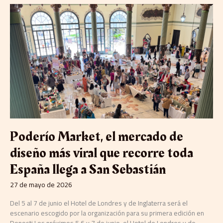
Poderío
Market,
el
mercado
de
diseño
más
viral
que
recorre
toda
España
llega
Poderío Market, el mercado de
a
San
diseño más viral que recorre toda
Sebastián
España llega a San Sebastián
27 de mayo de 2026
Del 5 al 7 de junio el Hotel de Londres y de Inglaterra será el
escenario escogido por la organización para su primera edición en
Donosti Los próximos 5,6 y 7 de junio, el Hotel de Londres y de