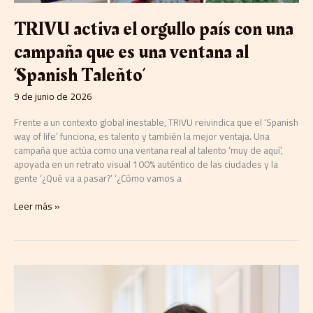
al
TRIVU activa el orgullo país con una
‘Spanish
Taleñto’
campaña que es una ventana al
‘Spanish Taleñto’
9 de junio de 2026
Frente a un contexto global inestable, TRIVU reivindica que el ‘Spanish
way of life’ funciona, es talento y también la mejor ventaja. Una
campaña que actúa como una ventana real al talento ‘muy de aquí’,
apoyada en un retrato visual 100% auténtico de las ciudades y la
gente ‘¿Qué va a pasar?’ ‘¿Cómo vamos a
Leer más »
Tuset
Eventos
impulsa
su