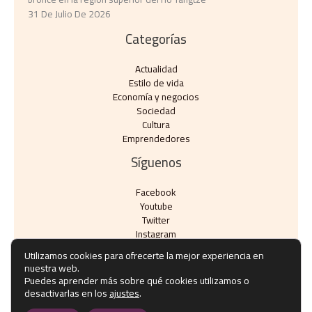
31 De Julio De 2026
Categorías
Actualidad
Estilo de vida
Economía y negocios​
Sociedad
Cultura
Emprendedores
Síguenos
Facebook
Youtube
Twitter
Instagram
Utilizamos cookies para ofrecerte la mejor experiencia en
nuestra web.
Puedes aprender más sobre qué cookies utilizamos o
desactivarlas en los
ajustes
.
Copyright © Todos los derechos reservados - eventos10.com