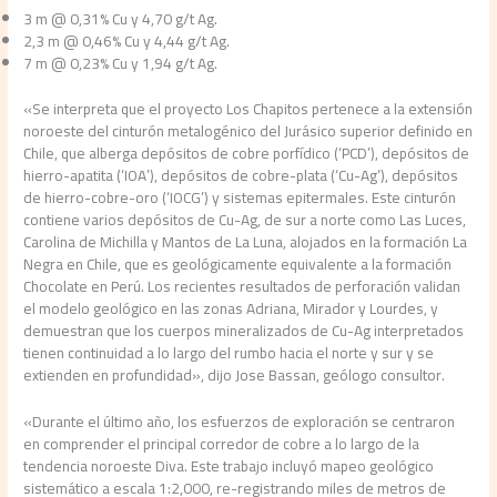
3 m @ 0,31% Cu y 4,70 g/t Ag.
2,3 m @ 0,46% Cu y 4,44 g/t Ag.
7 m @ 0,23% Cu y 1,94 g/t Ag.
«Se interpreta que el proyecto Los Chapitos pertenece a la extensión
noroeste del cinturón metalogénico del Jurásico superior definido en
Chile, que alberga depósitos de cobre porfídico (‘PCD’), depósitos de
hierro-apatita (‘IOA’), depósitos de cobre-plata (‘Cu-Ag’), depósitos
de hierro-cobre-oro (‘IOCG’) y sistemas epitermales. Este cinturón
contiene varios depósitos de Cu-Ag, de sur a norte como Las Luces,
Carolina de Michilla y Mantos de La Luna, alojados en la formación La
Negra en Chile, que es geológicamente equivalente a la formación
Chocolate en Perú. Los recientes resultados de perforación validan
el modelo geológico en las zonas Adriana, Mirador y Lourdes, y
demuestran que los cuerpos mineralizados de Cu-Ag interpretados
tienen continuidad a lo largo del rumbo hacia el norte y sur y se
extienden en profundidad», dijo Jose Bassan, geólogo consultor.
«Durante el último año, los esfuerzos de exploración se centraron
en comprender el principal corredor de cobre a lo largo de la
tendencia noroeste Diva. Este trabajo incluyó mapeo geológico
sistemático a escala 1:2,000, re-registrando miles de metros de