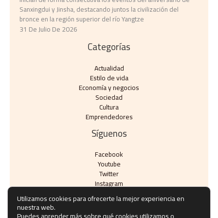
Sanxingdui y Jinsha, destacando juntos la civilización del
bronce en la región superior del río Yangtze
31 De Julio De 2026
Categorías
Actualidad
Estilo de vida
Economía y negocios​
Sociedad
Cultura
Emprendedores
Síguenos
Facebook
Youtube
Twitter
Instagram
Utilizamos cookies para ofrecerte la mejor experiencia en
nuestra web.
Puedes aprender más sobre qué cookies utilizamos o