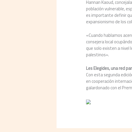
Hannan Kaoud, concejala 
población vulnerable, es
es importante definir qu
expansionismo de los co
«Cuando hablamos acerca
consejera local ocupándo
que solo existen a nivel
palestinos».
Les Elegides, una red pa
Con esta segunda edición
en cooperación internaci
galardonado con el Prem