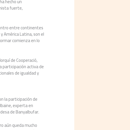
 ha hecho un
ista fuerte,
uentro entre continentes
y América Latina, son el
sformar comienza en lo
orquí de Cooperació,
participación activa de
cionales de igualdad y
on la participación de
lbaine, experta en
aldesa de Banyalbufar.
pero aún queda mucho