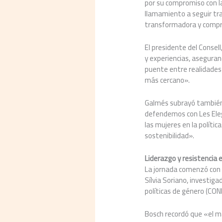
por su compromiso con l
llamamiento a seguir tr
transformadora y compr
El presidente del Consel
y experiencias, aseguran
puente entre realidades
más cercano».
Galmés subrayó también q
defendemos con Les Eleg
las mujeres en la polític
sostenibilidad».
Liderazgo y resistencia en
La jornada comenzó con la
Sílvia Soriano, investig
políticas de género (CON
Bosch recordó que «el m