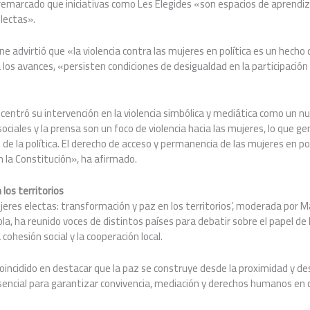
 remarcado que iniciativas como Les Elegides «son espacios de aprendiz
lectas».
ne advirtió que «la violencia contra las mujeres en política es un hecho
los avances, «persisten condiciones de desigualdad en la participación 
 centró su intervención en la violencia simbólica y mediática como un n
ociales y la prensa son un foco de violencia hacia las mujeres, lo que 
e la política. El derecho de acceso y permanencia de las mujeres en po
 la Constitución», ha afirmado.
los territorios
ujeres electas: transformación y paz en los territorios’, moderada por M
ola, ha reunido voces de distintos países para debatir sobre el papel de 
 cohesión social y la cooperación local.
oincidido en destacar que la paz se construye desde la proximidad y des
 esencial para garantizar convivencia, mediación y derechos humanos en