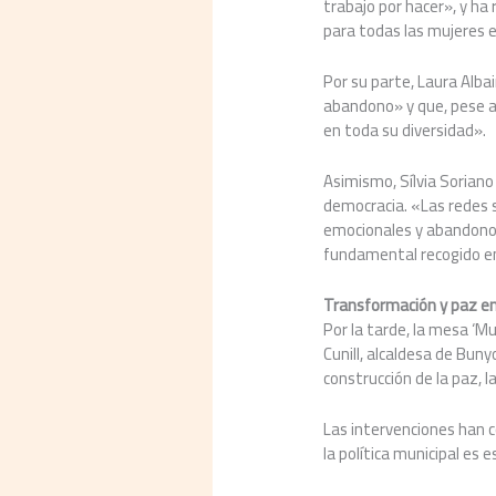
trabajo por hacer», y ha
para todas las mujeres e
Por su parte, Laura Albai
abandono» y que, pese a 
en toda su diversidad».
Asimismo, Sílvia Soriano
democracia. «Las redes s
emocionales y abandono d
fundamental recogido en
Transformación y paz en 
Por la tarde, la mesa ‘M
Cunill, alcaldesa de Buny
construcción de la paz, la
Las intervenciones han c
la política municipal es