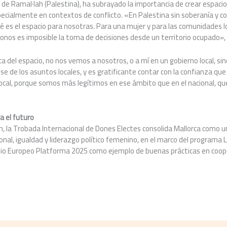
de Ramal·lah (Palestina), ha subrayado la importancia de crear espacio
pecialmente en contextos de conflicto. «En Palestina sin soberanía y co
é es el espacio para nosotras. Para una mujer y para las comunidades lo
lonos es imposible la toma de decisiones desde un territorio ocupado»
 del espacio, no nos vemos a nosotros, o a mí en un gobierno local, s
se de los asuntos locales, y es gratificante contar con la confianza que
 local, porque somos más legítimos en ese ámbito que en el nacional, qu
ra el futuro
, la Trobada Internacional de Dones Electes consolida Mallorca como u
onal, igualdad y liderazgo político femenino, en el marco del programa L
io Europeo Platforma 2025 como ejemplo de buenas prácticas en coope