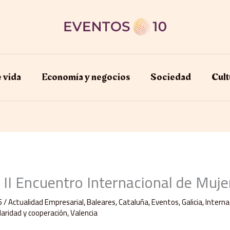
e vida
Economía y negocios​
Sociedad
Cult
 II Encuentro Internacional de Muje
5
/
Actualidad Empresarial
,
Baleares
,
Cataluña
,
Eventos
,
Galicia
,
Interna
daridad y cooperación
,
Valencia