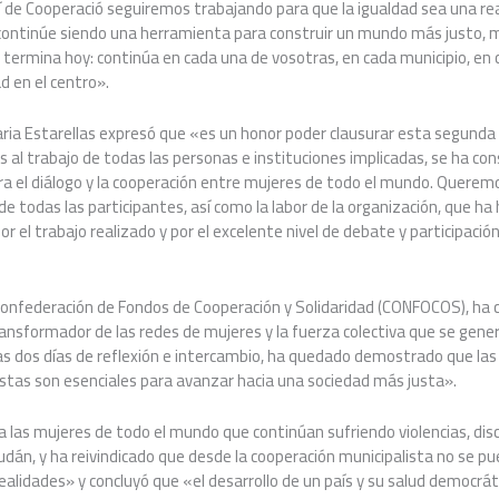
 de Cooperació seguiremos trabajando para que la igualdad sea una rea
l continúe siendo una herramienta para construir un mundo más justo
 termina hoy: continúa en cada una de vosotras, en cada municipio, en
ad en el centro».
aria Estarellas expresó que «es un honor poder clausurar esta segunda
s al trabajo de todas las personas e instituciones implicadas, se ha co
ra el diálogo y la cooperación entre mujeres de todo el mundo. Querem
de todas las participantes, así como la labor de la organización, que ha
r el trabajo realizado y por el excelente nivel de debate y participaci
 Confederación de Fondos de Cooperación y Solidaridad (CONFOCOS), ha 
ansformador de las redes de mujeres y la fuerza colectiva que se gene
as dos días de reflexión e intercambio, ha quedado demostrado que la
istas son esenciales para avanzar hacia una sociedad más justa».
 las mujeres de todo el mundo que continúan sufriendo violencias, dis
udán, y ha reivindicado que desde la cooperación municipalista no se 
ealidades» y concluyó que «el desarrollo de un país y su salud democr