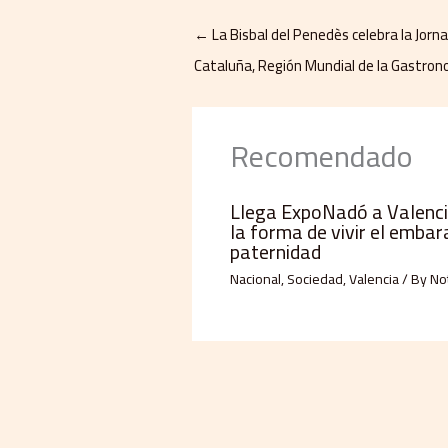
←
La Bisbal del Penedès celebra la Jorn
Cataluña, Región Mundial de la Gastro
Recomendado
Llega ExpoNadó a Valencia
la forma de vivir el embar
paternidad
Nacional
,
Sociedad
,
Valencia
/ By
Not