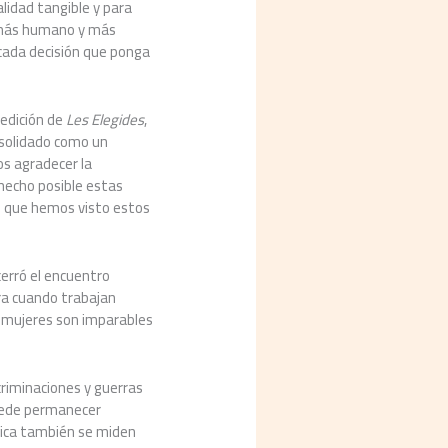
lidad tangible y para
, más humano y más
 cada decisión que ponga
 edición de
Les Elegides
,
nsolidado como un
os agradecer la
 hecho posible estas
ón que hemos visto estos
cerró el encuentro
ra cuando trabajan
s mujeres son imparables
criminaciones y guerras
puede permanecer
ática también se miden