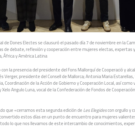
nal de Dones Electes se clausuró el pasado día 7 de noviembre en la C
as de debate, reflexión y cooperación entre mujeres electas, expertas
a, África y América Latina
 con la presencia del presidente del Fons Mallorquí de Cooperació y alcal
és Verger, presidente del Consell de Mallorca; Antonia Maria Estarellas
ia, Coordinación de la Acción de Gobierno y Cooperación Local, así como 
y Xelo Angulo Luna, vocal de la Confederación de Fondos de Cooperación
mado que «cerramos esta segunda edición de
Les Elegides
con orgullo y c
convertido estos días en un punto de encuentro para mujeres valientes
 todo lo que nos llevamos de este intercambio de conocimientos, exper