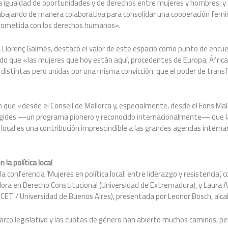
a igualdad de oportunidades y de derechos entre mujeres y hombres, y
abajando de manera colaborativa para consolidar una cooperación femin
ometida con los derechos humanos».
l, Llorenç Galmés, destacó el valor de este espacio como punto de enc
do que «las mujeres que hoy están aquí, procedentes de Europa, África 
 distintas pero unidas por una misma convicción: que el poder de tran
ue «desde el Consell de Mallorca y, especialmente, desde el Fons Mall
ides —un programa pionero y reconocido internacionalmente— que la 
a local es una contribución imprescindible a las grandes agendas interna
 la política local
 conferencia ‘Mujeres en política local: entre liderazgo y resistencia’, c
adora en Derecho Constitucional (Universidad de Extremadura), y Laura A
ICET / Universidad de Buenos Aires), presentada por Leonor Bosch, alc
arco legislativo y las cuotas de género han abierto muchos caminos, 