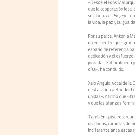
«Desde el Fons Mallorquí
que la cooperación loca
solidario.
Les Elegides
no
la vida, la paz y la iguald
Por su parte, Antonia M
un encuentro que, gracia
espacio de referencia pa
dedicación y el esfuerzo 
jornadas. Enhorabuena po
días», ha concluido.
Xelo Angulo, vocal de la
destacando «el poder tr
unidas». Afirmó que «tr
y que las alianzas femin
También quiso recordar a
olvidadas, como las de S
indiferente ante estas r