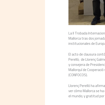
La II Trobada Internacio
Mallorca tras dos jornad
institucionales de Europ
El acto de clausura contó
Perelló; de Llorenç Galm
y consejera de Presidenc
Mallorquí de Cooperació 
(CONFOCOS).
Llorenç Perelló ha afir
ver cómo Mallorca se ha 
el mundo; y gratitud por