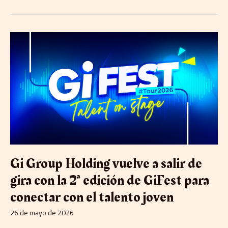
Gi
Group
Holding
vuelve
a
salir
de
gira
con
la
2ª
edición
de
Gi Group Holding vuelve a salir de
GiFest
gira con la 2ª edición de GiFest para
para
conectar
conectar con el talento joven
con
el
26 de mayo de 2026
talento