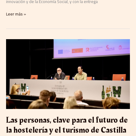
innovación y de la Economía Social, y con la entrega
Leer más »
Las
personas,
clave
para
el
futuro
de
la
hostelería
y
el
turismo
de
Las personas, clave para el futuro de
Castilla
y
la hostelería y el turismo de Castilla
León