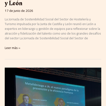
y León
17 de junio de 2026
La Jornada de Sostenibilidad Social del Sector de Hostelería y
Turismo impulsada por la Junta de Castilla y León reunió en León a
expertos en liderazgo y gestión de equipos para reflexionar sobre la
atracción y fidelización del talento como uno de los grandes desafíos
del sector La Jornada de Sostenibilidad Social del Sector de
Leer más »
Ignacio
Campoy
impulsa
en
el
DES
2026
de