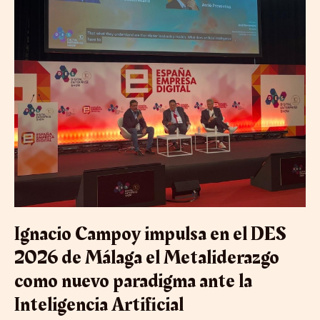
Málaga
el
Metaliderazgo
como
nuevo
paradigma
ante
la
Inteligencia
Artificial
Ignacio Campoy impulsa en el DES
2026 de Málaga el Metaliderazgo
como nuevo paradigma ante la
Inteligencia Artificial