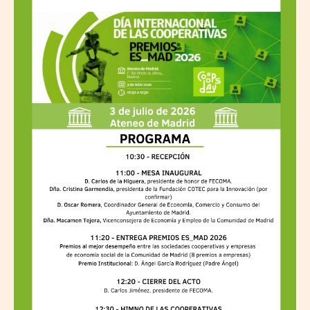
Ateneo
de
Madrid
acogerá
la
celebración
del
Día
Internacional
de
las
Cooperativas
y
la
entrega
de
los
Premios
ES_MAD
2026
de
FECOMA