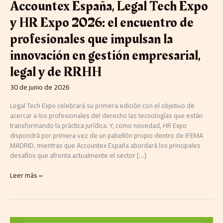
Accountex España, Legal Tech Expo
encuentro
de
y HR Expo 2026: el encuentro de
profesionales
que
profesionales que impulsan la
impulsan
innovación en gestión empresarial,
la
innovación
legal y de RRHH
en
gestión
30 de junio de 2026
empresarial,
legal
Legal Tech Expo celebrará su primera edición con el objetivo de
y
acercar a los profesionales del derecho las tecnologías que están
de
transformando la práctica jurídica. Y, como novedad, HR Expo
RRHH
dispondrá por primera vez de un pabellón propio dentro de IFEMA
MADRID, mientras que Accountex España abordará los principales
desafíos que afronta actualmente el sector […]
Leer más »
El