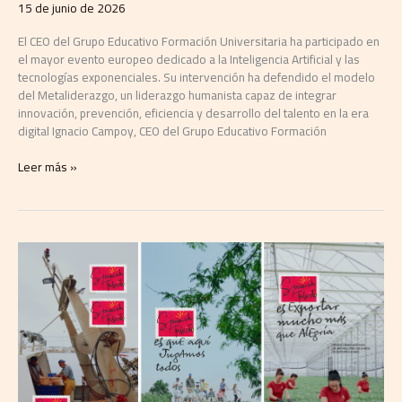
15 de junio de 2026
El CEO del Grupo Educativo Formación Universitaria ha participado en
el mayor evento europeo dedicado a la Inteligencia Artificial y las
tecnologías exponenciales. Su intervención ha defendido el modelo
del Metaliderazgo, un liderazgo humanista capaz de integrar
innovación, prevención, eficiencia y desarrollo del talento en la era
digital Ignacio Campoy, CEO del Grupo Educativo Formación
Leer más »
TRIVU
activa
el
orgullo
país
con
una
campaña
que