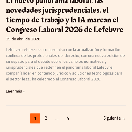
El nuevo panorama laboral, las
IA
marcan
novedades jurisprudenciales, el
el
tiempo de trabajo y la IA marcan el
Congreso
Laboral
Congreso Laboral 2026 de Lefebvre
2026
de
29 de abril de 2026
Lefebvre
Lefebvre refuerza su compromiso con la actualización y formación
continua de los profesionales del derecho, con una nueva edición de
su espacio para el debate sobre los cambios normativos y
jurisprudenciales que redefinen el panorama laboral Lefebvre,
compañía líder en contenido jurídico y soluciones tecnológicas para
el sector legal, ha celebrado el Congreso Laboral 2026,
Leer más »
1
2
…
4
Siguiente
→