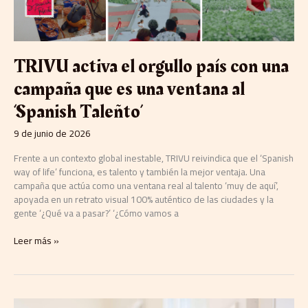
es
una
ventana
al
TRIVU activa el orgullo país con una
‘Spanish
Taleñto’
campaña que es una ventana al
‘Spanish Taleñto’
9 de junio de 2026
Frente a un contexto global inestable, TRIVU reivindica que el ‘Spanish
way of life’ funciona, es talento y también la mejor ventaja. Una
campaña que actúa como una ventana real al talento ‘muy de aquí’,
apoyada en un retrato visual 100% auténtico de las ciudades y la
gente ‘¿Qué va a pasar?’ ‘¿Cómo vamos a
Leer más »
Tuset