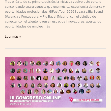
joven
Tras el éxito de su primera edición, la iniciativa vuelve este verano
consolidando una propuesta que une música, experiencia de marca y
oportunidades profesionales. GiFest Tour 2026 llegará a Big Sound
(Valencia y Pontevedra) y Río Babel (Madrid) con el objetivo de
conectar con el talento joven en espacios innovadores, acercando
oportunidades de empleo más
Leer más »
Psicorumbo
impulsa
la
III
edición
del
Congreso
Online
Internacional
‘Autoestima
Incondicional