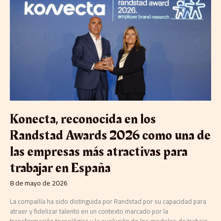
en
los
Randstad
Awards
2026
como
una
de
las
empresas
más
Konecta, reconocida en los
atractivas
para
Randstad Awards 2026 como una de
trabajar
en
las empresas más atractivas para
España
trabajar en España
8 de mayo de 2026
La compañía ha sido distinguida por Randstad por su capacidad para
atraer y fidelizar talento en un contexto marcado por la
transformación tecnológica y la evolución de los modelos de trabajo.