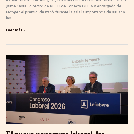
Jaime Castel, director de RRHH de Konecta IBERIA y encargado de
recoger el premio, destacó durante la gala la importancia de situar a
las
Leer más »
El
nuevo
panorama
laboral,
las
novedades
jurisprudenciales,
el
tiempo
de
trabajo
y
la