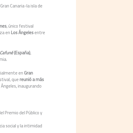
Gran Canaria-la isla de
ames
, único festival
iza en
Los Á
ngeles
entre
Cafun
é
(España)
,
mia.
cialmente en
Gran
estival, que
reuni
ó a má
s
os Ángeles, inaugurando
el Premio del Público y
a social y la intimidad