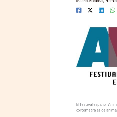
Madrid
,
Nacional
,
Premio
El festival español, Anim
cortometrajes de animac