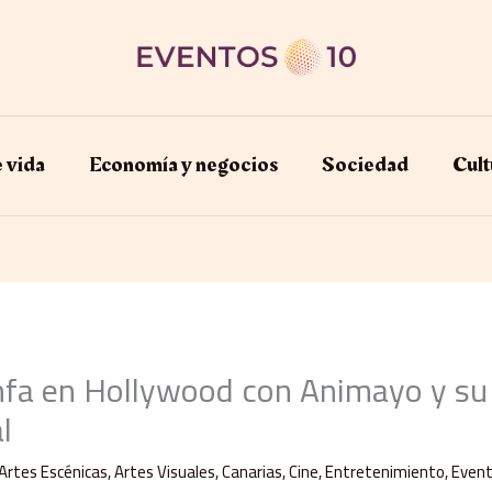
e vida
Economía y negocios​
Sociedad
Cult
nfa en Hollywood con Animayo y su
l
Artes Escénicas
,
Artes Visuales
,
Canarias
,
Cine
,
Entretenimiento
,
Even