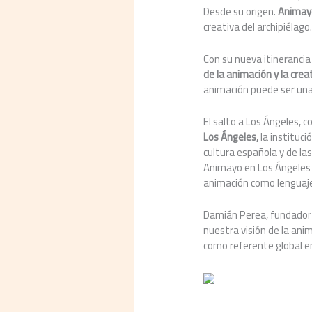
Desde su origen.
Animayo
creativa del archipiélago
Con su nueva itinerancia
de la animación y la crea
animación puede ser una 
El salto a Los Ángeles,
Los Á
ngeles
,
la instituc
cultura española y de la
Animayo en Los Ángeles u
animación como lenguaje
Damián Perea, fundador y
nuestra visión de la ani
como referente global en 