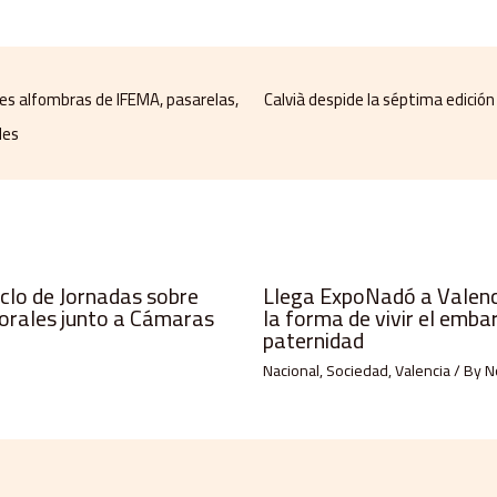
es alfombras de IFEMA, pasarelas,
Calvià despide la séptima edición
les
iclo de Jornadas sobre
Llega ExpoNadó a Valenci
orales junto a Cámaras
la forma de vivir el emba
paternidad
Nacional
,
Sociedad
,
Valencia
/ By
N