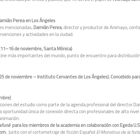
 Damián Perea en Los Ángeles
des mencionadas,
Dami
án Perea
, director y productor de Animayo, conti
rvenciones y actividades en la ciudad.
 (11–16 de noviembre, Santa Mó
nica)
cine más importantes del mundo, punto de encuentro para distribució
 y 25 de noviembre – Instituto Cervantes de Los Ángeles). Concebido p
embre)
aciones del estudio como parte de la agenda profesional del director D
 oportunidad única de conexión directa con profesionales de alto nivel
animación.
afuné
para los miembros de la academia en colaboración con Egeda U.S
oom.
Junto con el cortometraje de ficción Español
El Monstruo de la fort