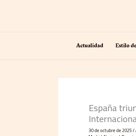
Ir
al
contenido
Actualidad
Estilo d
España triu
Internaciona
30 de octubre de 2025
/