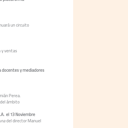
nuará un circuito
n y ventas
ara docentes y mediadores
amián Perea.
 del ámbito
.A. el 13 Noviembre
una
del director Manuel