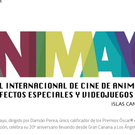
s
ayo, dirigido por Damián Perea, único calificador de los Premios Óscar® 
ión, celebra su 20º aniversario llevando desde Gran Canaria a Los Áng