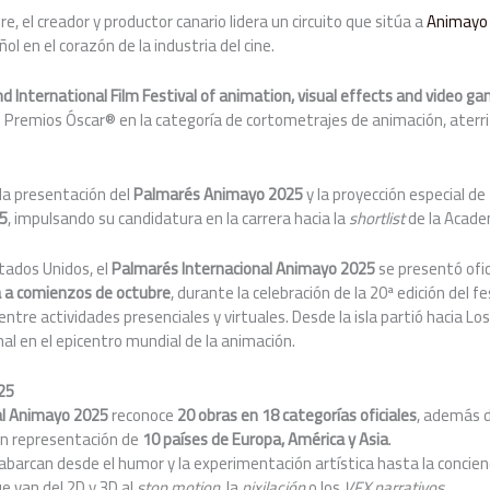
, el creador y productor canario lidera un circuito que sitúa a
Animayo
ol en el corazón de la industria del cine.
 International Film Festival of animation, visual effects and video g
os Premios Óscar® en la categoría de cortometrajes de animación, aterr
la presentación del
Palmar
é
s Animayo 2025
y la proyección especial de
5
, impulsando su candidatura en la carrera hacia la
shortlist
de la Acade
tados Unidos, el
Palmar
é
s Internacional Animayo 2025
se presentó ofi
da a comienzos de octubre
, durante la celebración de la 20ª edición del f
entre actividades presenciales y virtuales. Desde la isla partió hacia L
nal en el epicentro mundial de la animación.
25
al Animayo 2025
reconoce
20 obras en 18 categorías oficiales
, además d
con representación de
10 países de Europa, Am
é
rica y Asia
.
barcan desde el humor y la experimentación artística hasta la concienci
ue van del 2D y 3D al
stop motion
, la
pixilación
o los
VFX narrativos
.