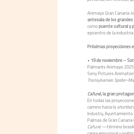
Animayo Gran Canaria-la 
antesala de los grandes
como
puente cultural y 
epicentro de la industria
Próximas proyecciones e
•
19 de noviembre – Son
Palmarés Animayo 2025 
Sony Pictures Animation 
Transylvania
o
Spider-Man
Cafun
é
, la gran protago
En todas las proyeccione
camino hacia la
shortlist
Industry, Ayuntamiento 
Palmas de Gran Canaria 
Cafun
é
—término brasile
carga emocional y poética