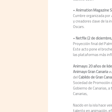
•
Animation Magazine 
Cumbre organizada por
y creadores clave de la i
Oscars.
•
Netflix (2 de diciembre
Proyección final del Pa
Este acto pone el broche
las plataformas más inf
Animayo: 20 años de lid
Animayo Gran Canaria
vu
del
Cabildo de Gran Canar
Sociedad de Promoción de
Gobierno de Canarias, a 
Canarias,
Nacido en la isla hace ve
talento en animación, ef