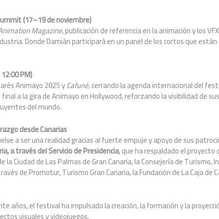
Summit (17
–19 de noviembre)
Animation Magazine
, publicación de referencia en la animación y los VF
ndustria. Donde Damián participará en un panel de los cortos que están e
, 12:00 PM)
lmarés Animayo 2025 y
Cafun
é
, cerrando la agenda internacional del fest
 final a la gira de Animayo en Hollywood, reforzando la visibilidad de s
luyentes del mundo.
erazgo desde Canarias
elve a ser una realidad gracias al fuerte empuje y apoyo de sus patro
ia, a trav
é
s del Servicio de Presidencia
, que ha respaldado el proyecto d
 la Ciudad de Las Palmas de Gran Canaria, la Consejería de Turismo, In
través de Promotur, Turismo Gran Canaria, la Fundación de La Caja de C
inte años, el festival ha impulsado la creación, la formación y la proyecc
ectos visuales y videojuegos.