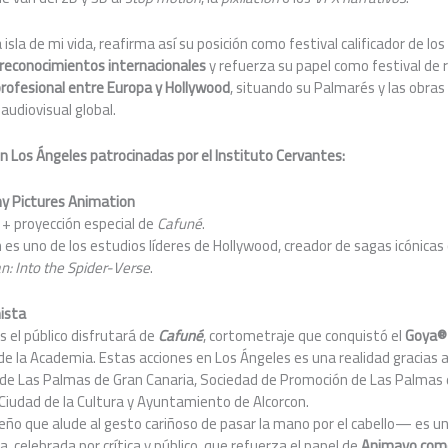
isla de mi vida, reafirma así su posición como festival calificador de 
 reconocimientos internacionales
y refuerza su papel como festival de 
profesional entre Europa y Hollywood
, situando su Palmarés y las obras
 audiovisual global.
n Los Ángeles patrocinadas por el Instituto Cervantes:
y Pictures Animation
+ proyección especial de
Cafuné
.
es uno de los estudios líderes de Hollywood, creador de sagas icónica
: Into the Spider-Verse
.
nista
s el público disfrutará de
Cafun
é
, cortometraje que conquistó el
Goya®
de la Academia. Estas acciones en Los Ángeles es una realidad gracias a
de Las Palmas de Gran Canaria, Sociedad de Promoción de Las Palmas d
Ciudad de la Cultura y Ayuntamiento de Alcorcon.
ño que alude al gesto cariñoso de pasar la mano por el cabello— es u
, celebrada por crítica y público, que refuerza el papel de
Animayo com