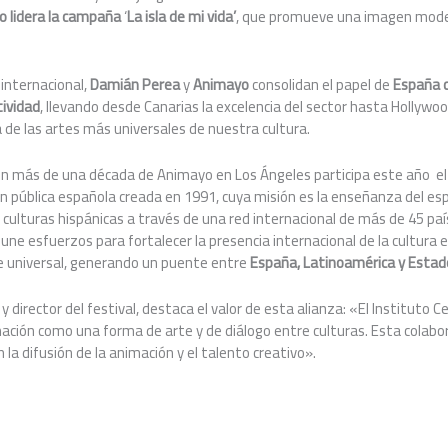
 lidera la campaña
‘
La isla de mi vida’
, que promueve una imagen moder
.
 internacional,
Dami
án Perea
y
Animayo
consolidan el papel de
España c
tividad
, llevando desde Canarias la excelencia del sector hasta Hollyw
de las artes más universales de nuestra cultura.
 con más de una década de Animayo en Los Ángeles participa este año e
ión pública española creada en 1991, cuya misión es la enseñanza del espa
s culturas hispánicas a través de una red internacional de más de 45 paí
ne esfuerzos para fortalecer la presencia internacional de la cultura e
 universal, generando un puente entre
España, Latinoam
é
rica y Esta
 director del festival, destaca el valor de esta alianza: «El Instituto
mación como una forma de arte y de diálogo entre culturas. Esta colabo
la difusión de la animación y el talento creativo».