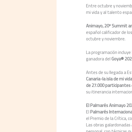
Entre octubre y noviembre
mi vida y al talento españ
Animayo, 20º Summit and
español calificador de l
octubre y noviembre.
La programación incluye 
ganadora del
Goya® 202
Antes de su llegada a Es
Canaria-la isla de mi vi
de 27.000 participantes
su itinerancia internacio
El Palmarés Animayo 20
El
Palmar
é
s Internacion
el Premio de la Crítica, 
Las obras galardonadas a
personal, con técnicas q