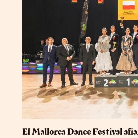
proyección
internacional
en
su
5ª
edición
El Mallorca Dance Festival afi