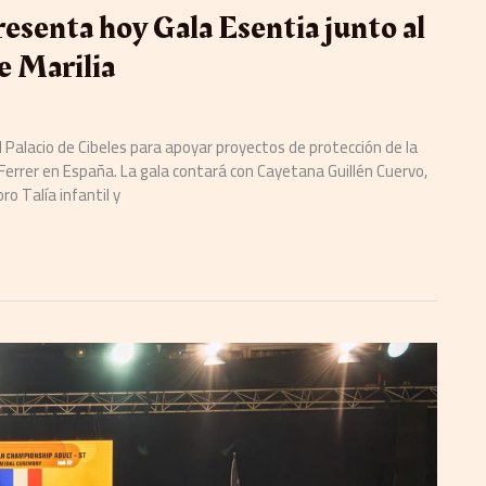
esenta hoy Gala Esentia junto al
e Marilia
el Palacio de Cibeles para apoyar proyectos de protección de la
Ferrer en España. La gala contará con Cayetana Guillén Cuervo,
ro Talía infantil y