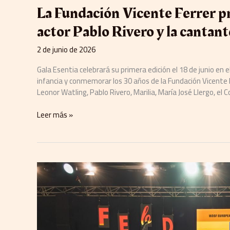
La Fundación Vicente Ferrer pr
actor Pablo Rivero y la cantant
2 de junio de 2026
Gala Esentia celebrará su primera edición el 18 de junio en 
infancia y conmemorar los 30 años de la Fundación Vicente 
Leonor Watling, Pablo Rivero, Marilia, María José Llergo, el Co
Leer más »
El
Mallorca
Dance
Festival
afianza
su