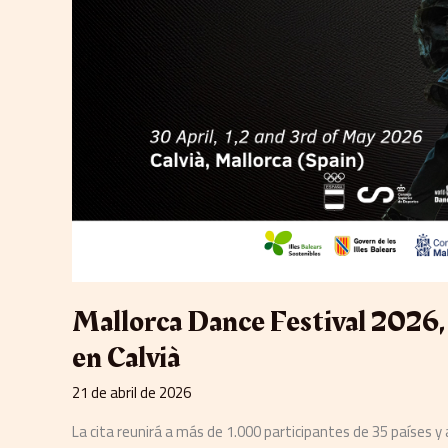
internacional
en
Calvià
Mallorca Dance Festival 2026, 
en Calvià
21 de abril de 2026
La cita reunirá a más de 1.000 participantes de 35 países 