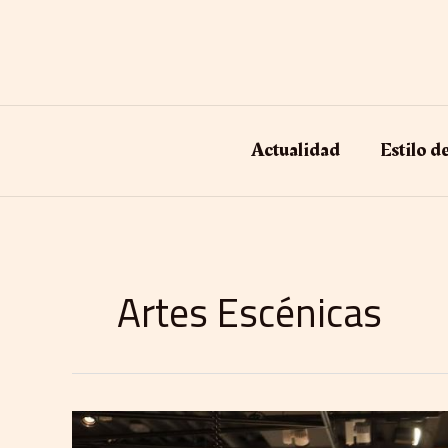
Ir
al
contenido
Actualidad
Estilo d
Artes Escénicas
CASA
CUPRA