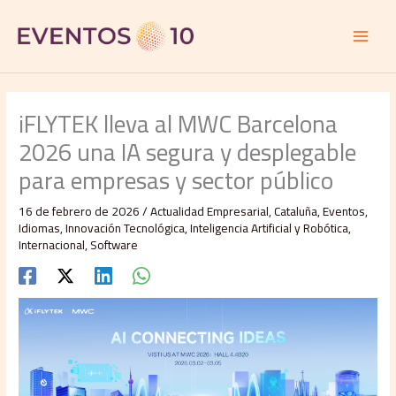
Ir
al
contenido
iFLYTEK lleva al MWC Barcelona
2026 una IA segura y desplegable
para empresas y sector público
16 de febrero de 2026
/
Actualidad Empresarial
,
Cataluña
,
Eventos
,
Idiomas
,
Innovación Tecnológica
,
Inteligencia Artificial y Robótica
,
Internacional
,
Software