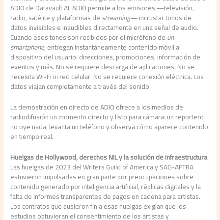
ADIO de Datavault AI. ADIO permite a los emisores —televisión,
radio, satélite y plataformas de
streaming
— incrustar tonos de
datos invisibles e inaudibles directamente en una señal de audio.
Cuando esos tonos son recibidos por el micrófono de
un
smartphone
, entregan instantáneamente contenido móvil al
dispositivo del usuario: direcciones, promociones, información de
eventos y más. No se requiere descarga de aplicaciones. No se
necesita Wi-Fi ni red celular. No se requiere conexión eléctrica. Los
datos viajan completamente a través del sonido.
La demostración en directo de ADIO ofrece a los medios de
radiodifusión un momento directo y listo para cámara: un reportero
no oye nada, levanta un teléfono y observa cómo aparece contenido
en tiempo real.
Huelgas de Hollywood, derechos NIL y la solución de infraestructura
Las huelgas de 2023 del Writers Guild of America y SAG-AFTRA
estuvieron impulsadas en gran parte por preocupaciones sobre
contenido generado por inteligencia artificial, réplicas digitales y la
falta de informes transparentes de pagos en cadena para artistas.
Los contratos que pusieron fin a esas huelgas exigían que los
estudios obtuvieran el consentimiento de los artistas y