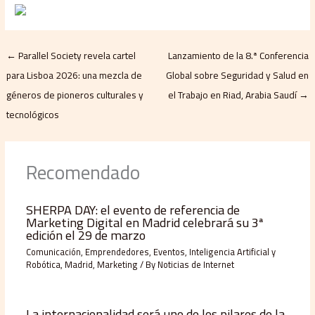
←
Parallel Society revela cartel
Lanzamiento de la 8.ª Conferencia
para Lisboa 2026: una mezcla de
Global sobre Seguridad y Salud en
géneros de pioneros culturales y
el Trabajo en Riad, Arabia Saudí
→
tecnológicos
Recomendado
SHERPA DAY: el evento de referencia de
Marketing Digital en Madrid celebrará su 3ª
edición el 29 de marzo
Comunicación
,
Emprendedores
,
Eventos
,
Inteligencia Artificial y
Robótica
,
Madrid
,
Marketing
/ By
Noticias de Internet
La internacionalidad será uno de los pilares de la