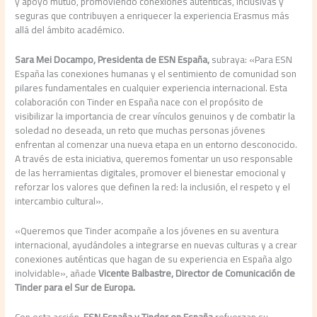
y apoyo mutuo, promoviendo conexiones auténticas, inclusivas y
seguras que contribuyen a enriquecer la experiencia Erasmus más
allá del ámbito académico.
Sara Mei Docampo, Presidenta de ESN España,
subraya: «Para ESN
España las conexiones humanas y el sentimiento de comunidad son
pilares fundamentales en cualquier experiencia internacional. Esta
colaboración con Tinder en España nace con el propósito de
visibilizar la importancia de crear vínculos genuinos y de combatir la
soledad no deseada, un reto que muchas personas jóvenes
enfrentan al comenzar una nueva etapa en un entorno desconocido.
A través de esta iniciativa, queremos fomentar un uso responsable
de las herramientas digitales, promover el bienestar emocional y
reforzar los valores que definen la red: la inclusión, el respeto y el
intercambio cultural».
«Queremos que Tinder acompañe a los jóvenes en su aventura
internacional, ayudándoles a integrarse en nuevas culturas y a crear
conexiones auténticas que hagan de su experiencia en España algo
inolvidable», añade
Vicente Balbastre, Director de Comunicación de
Tinder para el Sur de Europa.
Con esta acción,
ESN España y Tinder en España
refuerzan su