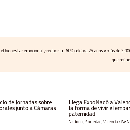
el bienestar emocional y reducir la
APD celebra 25 años y más de 3.00
que reúne
iclo de Jornadas sobre
Llega ExpoNadó a Valenci
orales junto a Cámaras
la forma de vivir el emba
paternidad
Nacional
,
Sociedad
,
Valencia
/ By
N