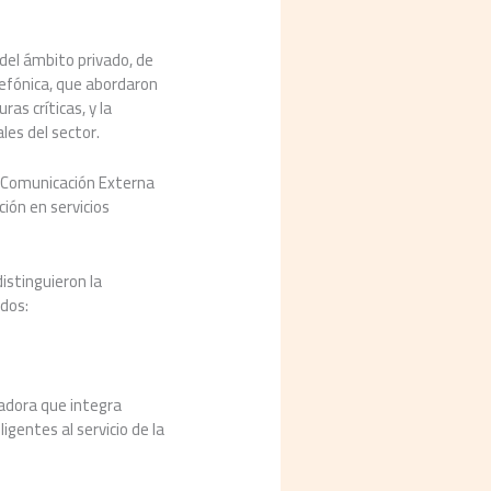
del ámbito privado, de
lefónica, que abordaron
ras críticas, y la
les del sector.
 y Comunicación Externa
ción en servicios
istinguieron la
ados:
vadora que integra
gentes al servicio de la