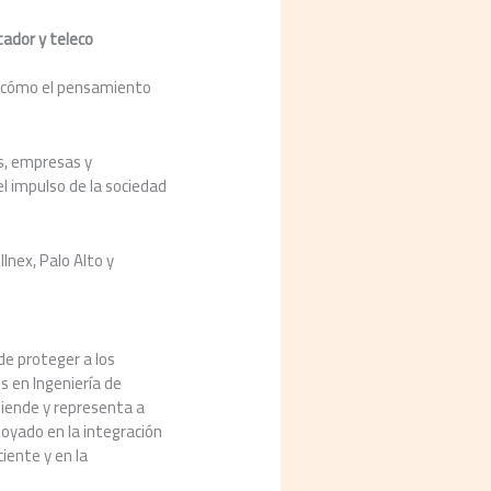
tador y teleco
ca cómo el pensamiento
es, empresas y
l impulso de la sociedad
llnex, Palo Alto y
de proteger a los
s en Ingeniería de
fiende y representa a
poyado en la integración
iente y en la