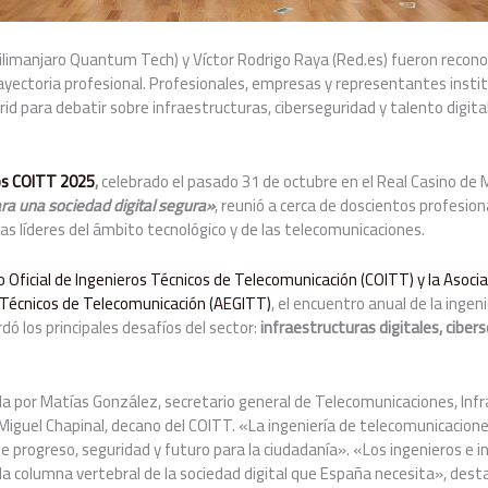
limanjaro Quantum Tech) y Víctor Rodrigo Raya (Red.es) fueron recono
rayectoria profesional. Profesionales, empresas y representantes instit
rid para debatir sobre infraestructuras, ciberseguridad y talento digit
r
os COITT 2025
,
celebrado el pasado 31 de octubre en el Real Casino de 
a una sociedad digital segura»
, reunió a cerca de doscientos profesio
as líderes del ámbito tecnológico y de las telecomunicaciones.
o Oficial de Ingenieros Técnicos de Telecomunicación (COITT)
y la Asoci
Técnicos de Telecomunicación (AEGITT)
, el encuentro anual de la ingeni
ó los principales desafíos del sector:
infraestructuras digitales, ciber
a por Matías González, secretario general de Telecomunicaciones, Infr
s Miguel Chapinal, decano del COITT. «La ingeniería de telecomunicaci
de progreso, seguridad y futuro para la ciudadanía». «Los ingenieros e i
la columna vertebral de la sociedad digital que España necesita», des