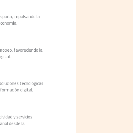
 España, impulsando la
 economía.
uropeo, favoreciendo la
gital.
soluciones tecnológicas
sformación digital.
ividad y servicios
pañol desde la