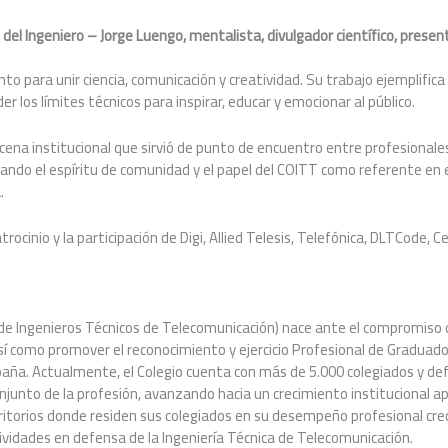
 del Ingeniero – Jorge Luengo, mentalista, divulgador científico, presen
ento para unir ciencia, comunicación y creatividad. Su trabajo ejemplifi
er los límites técnicos para inspirar, educar y emocionar al público.
 cena institucional que sirvió de punto de encuentro entre profesional
ando el espíritu de comunidad y el papel del COITT como referente en e
.
rocinio y la participación de Digi, Allied Telesis, Telefónica, DLTCode, Ce
l de Ingenieros Técnicos de Telecomunicación) nace ante el compromiso 
sí como promover el reconocimiento y ejercicio Profesional de Graduado
aña. Actualmente, el Colegio cuenta con más de 5.000 colegiados y de
onjunto de la profesión, avanzando hacia un crecimiento institucional a
erritorios donde residen sus colegiados en su desempeño profesional crec
ividades en defensa de la Ingeniería Técnica de Telecomunicación.