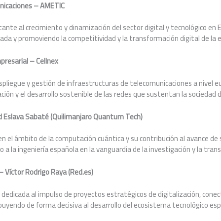
unicaciones – AMETIC
tante al crecimiento y dinamización del sector digital y tecnológico en
vada y promoviendo la competitividad y la transformación digital de la
mpresarial – Cellnex
espliegue y gestión de infraestructuras de telecomunicaciones a nivel e
zación y el desarrollo sostenible de las redes que sustentan la sociedad di
id Eslava Sabaté (Quilimanjaro Quantum Tech)
en el ámbito de la computación cuántica y su contribución al avance de 
 a la ingeniería española en la vanguardia de la investigación y la tran
– Víctor Rodrigo Raya (Red.es)
 dedicada al impulso de proyectos estratégicos de digitalización, conect
ribuyendo de forma decisiva al desarrollo del ecosistema tecnológico es