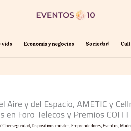
e vida
Economía y negocios​
Sociedad
Cult
del Aire y del Espacio, AMETIC y Cell
s en Foro Telecos y Premios COIT
/
Ciberseguridad
,
Dispositivos móviles
,
Emprendedores
,
Eventos
,
Madri