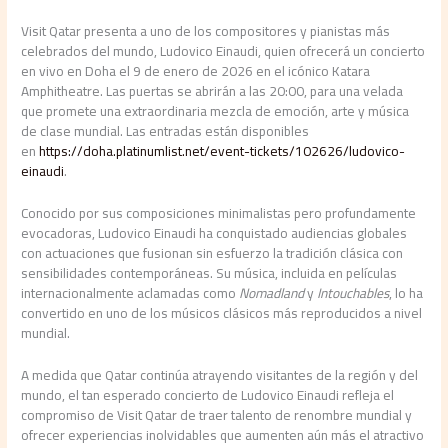
Visit Qatar presenta a uno de los compositores y pianistas más
celebrados del mundo, Ludovico Einaudi, quien ofrecerá un concierto
en vivo en Doha el 9 de enero de 2026 en el icónico Katara
Amphitheatre. Las puertas se abrirán a las 20:00, para una velada
que promete una extraordinaria mezcla de emoción, arte y música
de clase mundial. Las entradas están disponibles
en
https://doha.platinumlist.net/event-tickets/102626/ludovico-
einaudi
.
Conocido por sus composiciones minimalistas pero profundamente
evocadoras, Ludovico Einaudi ha conquistado audiencias globales
con actuaciones que fusionan sin esfuerzo la tradición clásica con
sensibilidades contemporáneas. Su música, incluida en películas
internacionalmente aclamadas como
Nomadland
y
Intouchables
, lo ha
convertido en uno de los músicos clásicos más reproducidos a nivel
mundial.
A medida que Qatar continúa atrayendo visitantes de la región y del
mundo, el tan esperado concierto de Ludovico Einaudi refleja el
compromiso de Visit Qatar de traer talento de renombre mundial y
ofrecer experiencias inolvidables que aumenten aún más el atractivo