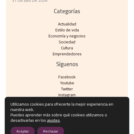
31 De Julio De 2026
Categorías
Actualidad
Estilo de vida
Economía y negocios​
Sociedad
Cultura
Emprendedores
Síguenos
Facebook
Youtube
Twitter
Instagram
Utilizamos cookies para ofrecerte la mejor experiencia en
nuestra web.
Puedes aprender más sobre qué cookies utilizamos o
desactivarlas en los
ajustes
.
Copyright © Todos los derechos reservados - eventos10.com
Aceptar
Rechazar