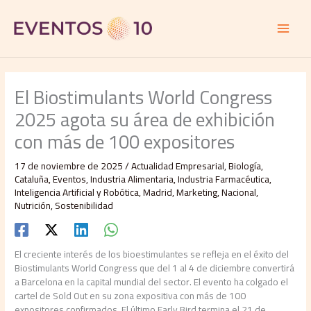
Ir
al
contenido
El Biostimulants World Congress
2025 agota su área de exhibición
con más de 100 expositores
17 de noviembre de 2025
/
Actualidad Empresarial
,
Biología
,
Cataluña
,
Eventos
,
Industria Alimentaria
,
Industria Farmacéutica
,
Inteligencia Artificial y Robótica
,
Madrid
,
Marketing
,
Nacional
,
Nutrición
,
Sostenibilidad
El creciente interés de los bioestimulantes se refleja en el éxito del
Biostimulants World Congress que del 1 al 4 de diciembre convertirá
a Barcelona en la capital mundial del sector. El evento ha colgado el
cartel de Sold Out en su zona expositiva con más de 100
expositores confirmados. El último Early Bird termina el 21 de