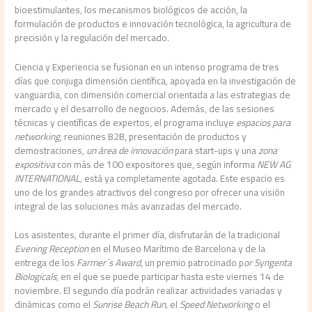
bioestimulantes, los mecanismos biológicos de acción, la
formulación de productos e innovación tecnológica, la agricultura de
precisión y la regulación del mercado.
Ciencia y Experiencia se fusionan en un intenso programa de tres
días que conjuga dimensión científica, apoyada en la investigación de
vanguardia, con dimensión comercial orientada a las estrategias de
mercado y el desarrollo de negocios. Además, de las sesiones
técnicas y científicas de expertos, el programa incluye
espacios
para
networking
, reuniones B2B, presentación de productos y
demostraciones,
un área de innovación
para start-ups y una
zona
expositiva
con más de 100 expositores que, según informa
NEW AG
INTERNATIONAL,
está ya completamente agotada. Este espacio es
uno de los grandes atractivos del congreso por ofrecer una visión
integral de las soluciones más avanzadas del mercado.
Los asistentes, durante el primer día, disfrutarán de la tradicional
Evening Reception
en el Museo Marítimo de Barcelona y de la
entrega de los
Farmer´s Award
, un premio patrocinado p
or Syngenta
Biologicals
, en el que se puede participar hasta este viernes 14 de
noviembre. El segundo día podrán realizar actividades variadas y
dinámicas como el
Sunrise Beach Run,
el
Speed Networking
o el