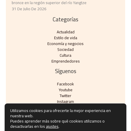
bronce en la región superior del río Yangtze
31 De Julio De 2026
Categorías
Actualidad
Estilo de vida
Economía y negocios​
Sociedad
Cultura
Emprendedores
Síguenos
Facebook
Youtube
Twitter
Instagram
Utilizamos cookies para ofrecerte la mejor experiencia en
nuestra web.
Puedes aprender más sobre qué cookies utilizamos o
desactivarlas en los
ajustes
.
Copyright © Todos los derechos reservados - eventos10.com