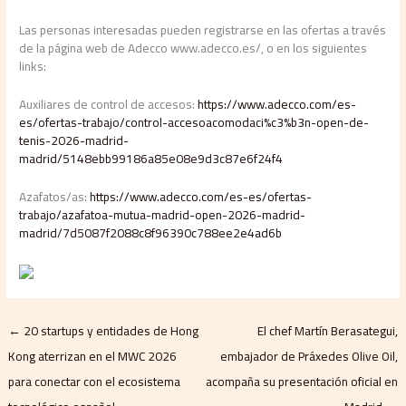
Las personas interesadas pueden registrarse en las ofertas a través
de la página web de Adecco www.adecco.es/, o en los siguientes
links:
Auxiliares de control de accesos:
https://www.adecco.com/es-
es/ofertas-trabajo/control-accesoacomodaci%c3%b3n-open-de-
tenis-2026-madrid-
madrid/5148ebb99186a85e08e9d3c87e6f24f4
Azafatos/as:
https://www.adecco.com/es-es/ofertas-
trabajo/azafatoa-mutua-madrid-open-2026-madrid-
madrid/7d5087f2088c8f96390c788ee2e4ad6b
←
20 startups y entidades de Hong
El chef Martín Berasategui,
Kong aterrizan en el MWC 2026
embajador de Práxedes Olive Oil,
para conectar con el ecosistema
acompaña su presentación oficial en