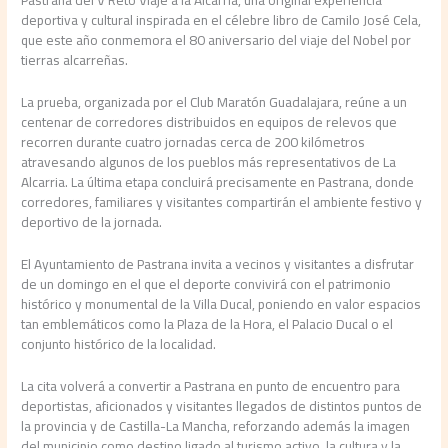
Pastrana del V Reto Viaje a la Alcarria, una original experiencia
deportiva y cultural inspirada en el célebre libro de Camilo José Cela,
que este año conmemora el 80 aniversario del viaje del Nobel por
tierras alcarreñas.
La prueba, organizada por el Club Maratón Guadalajara, reúne a un
centenar de corredores distribuidos en equipos de relevos que
recorren durante cuatro jornadas cerca de 200 kilómetros
atravesando algunos de los pueblos más representativos de La
Alcarria. La última etapa concluirá precisamente en Pastrana, donde
corredores, familiares y visitantes compartirán el ambiente festivo y
deportivo de la jornada.
El Ayuntamiento de Pastrana invita a vecinos y visitantes a disfrutar
de un domingo en el que el deporte convivirá con el patrimonio
histórico y monumental de la Villa Ducal, poniendo en valor espacios
tan emblemáticos como la Plaza de la Hora, el Palacio Ducal o el
conjunto histórico de la localidad.
La cita volverá a convertir a Pastrana en punto de encuentro para
deportistas, aficionados y visitantes llegados de distintos puntos de
la provincia y de Castilla-La Mancha, reforzando además la imagen
del municipio como destino ligado al turismo activo, la cultura y la