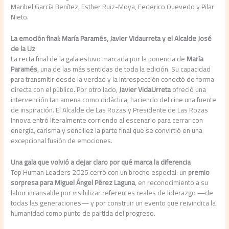
Maribel García Benítez, Esther Ruiz-Moya, Federico Quevedo y Pilar
Nieto.
La emoción final: María Paramés, Javier Vidaurreta y el Alcalde José
de la Uz
La recta final de la gala estuvo marcada por la ponencia de
María
Paramés
, una de las más sentidas de toda la edición. Su capacidad
para transmitir desde la verdad y la introspección conectó de forma
directa con el público. Por otro lado,
Javier VidaUrreta
ofreció una
intervención tan amena como didáctica, haciendo del cine una fuente
de inspiración. El Alcalde de Las Rozas y Presidente de Las Rozas
Innova entró literalmente corriendo al escenario para cerrar con
energía, carisma y sencillez la parte final que se convirtió en una
excepcional fusión de emociones.
Una gala que volvió a dejar claro por qué marca la diferencia
Top Human Leaders 2025 cerró con un broche especial: un
premio
sorpresa para Miguel Ángel Pérez Laguna
, en reconocimiento a su
labor incansable por visibilizar referentes reales de liderazgo —de
todas las generaciones— y por construir un evento que reivindica la
humanidad como punto de partida del progreso.