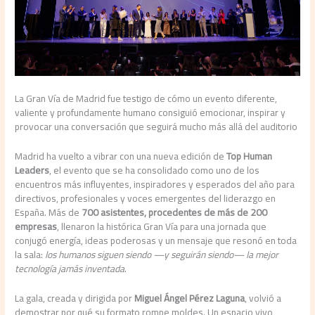
La Gran Vía de Madrid fue testigo de cómo un evento diferente,
valiente y profundamente humano consiguió emocionar, inspirar y
provocar una conversación que seguirá mucho más allá del auditorio
Madrid ha vuelto a vibrar con una nueva edición de
Top Human
Leaders
, el evento que se ha consolidado como uno de los
encuentros más influyentes, inspiradores y esperados del año para
directivos, profesionales y voces emergentes del liderazgo en
España. Más de
700 asistentes, procedentes de más de 200
empresas
, llenaron la histórica Gran Vía para una jornada que
conjugó energía, ideas poderosas y un mensaje que resonó en toda
la sala:
los humanos siguen siendo —y seguirán siendo— la mejor
tecnología jamás inventada
.
La gala, creada y dirigida por
Miguel Ángel Pérez Laguna
, volvió a
demostrar por qué su formato rompe moldes. Un espacio vivo,