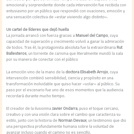
emocional y sorprendente donde cada intervención fue recibida con
entusiasmo por un público que respondió con ovaciones, emoción y
una sensación colectiva de «estar viviendo algo distinto».
Un cartel de líderes que dejó huella
La jornada arrancó con fuerza gracias a
Manuel del Campo
, cuya
capacidad de superación y crecimiento volvió a ganar la admiración
de todos. Tras él, la protagonista absoluta fue la extraordinaria
Rut
Ballesteros
, un torrente de carisma que literalmente inundó la sala
por su manera de conectar con el público
La emoción vino de la mano de la
doctora Elisabeth Arrojo
, cuya
intervención combinó sensibilidad, ciencia y propósito en una
transformación inolvidable que quiso hacer «volar» al público. Su
paso por el escenario fue uno de esos momentos que la audiencia
recordará durante mucho tiempo.
El creador de la ilusionina
Javier Ondarra
, puso el toque cercano,
creativo y con una visión clara sobre el cambio que caracteriza su
estilo, junto con la historia de
Norman Devaux
, un testimonio que dio
una perspectiva profundamente humana sobre la voluntad de
avanzar incluso cuando el camino no es sencillo.