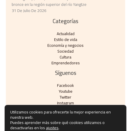
bronce en la región superior del río Yangtze
31 De Julio De 2026
Categorías
Actualidad
Estilo de vida
Economía y negocios​
Sociedad
Cultura
Emprendedores
Síguenos
Facebook
Youtube
Twitter
Instagram
Utilizamos cookies para ofrecerte la mejor experiencia en
nuestra web.
Puedes aprender más sobre qué cookies utilizamos o
desactivarlas en los
ajustes
.