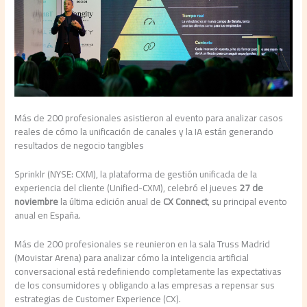
Más de 200 profesionales asistieron al evento para analizar casos
reales de cómo la unificación de canales y la IA están generando
resultados de negocio tangibles
Sprinklr (NYSE: CXM), la plataforma de gestión unificada de la
experiencia del cliente (Unified-CXM), celebró el jueves
27 de
noviembre
la última edición anual de
CX Connect
, su principal evento
anual en España.
Más de 200 profesionales se reunieron en la sala Truss Madrid
(Movistar Arena) para analizar cómo la inteligencia artificial
conversacional está redefiniendo completamente las expectativas
de los consumidores y obligando a las empresas a repensar sus
estrategias de Customer Experience (CX).