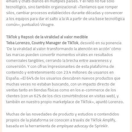
emails y chats diarios en múltiples países. Y el reto no fue sólo
tecnológico, sino también organizacional: «Teníamos que romper
silos, cambiar procesos establecidos durante décadas y convencer
a los equipos para dar el salto a la IA a partir de una base tecnológica
común», puntualizó Vinagre.
TikTok y Repsol: de la viralidad al valor medible
Teba Lorenzo, Country Manager de TikTok
, desveló en su ponencia
‘De la viralidad al valor: transformando la atención en acción’ cómo
las marcas pueden convertir momentos virales en resultados
comerciales tangibles, cerrando la brecha entre awareness y
conversión. Y con cifras impresionantes de esta plataforma de
contenido y entretenimiento con 23.4 millones de usuarios en
España: «El 64% de los usuarios descubren nuevos productos que
muchas veces no estaban buscando, con un impacto directo de
ventas tanto en tiendas físicas como en los e-commerce de los
clientes (con un 62% de los clics convirtiéndose en visitas web), y
también en nuestro propio marketplace de TikTok», apuntó Lorenzo.
Muchas de las novedades de producto y estudios o contendidos
propios de la plataforma se conocen a través de TikTok Amplify,
basada en la herramienta de
employee advocay
de Sprinklr.