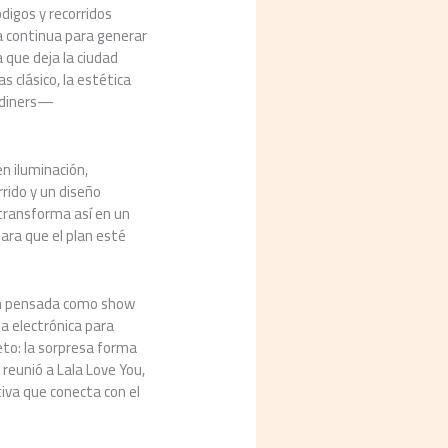
digos y recorridos
a continua para generar
a que deja la ciudad
 clásico, la estética
o diners—
en iluminación,
rido y un diseño
transforma así en un
ara que el plan esté
ción pensada como show
a electrónica para
reto: la sorpresa forma
 reunió a Lala Love You,
iva que conecta con el