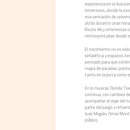
experiencia en el Autoci
inmersivos, donde la esc
esa sensación de universo
atrás durante unas hora
Route 66 y referencias 
reinterpretadas desde el 
El crecimiento no es solo
señalética y espacios te
pensado para que estén 
mapa de paradas: puntos
tanto en la pista como e
En lo musical, Florida T
continuo, con cambios de
acompañar el viaje del ta
parte del juego y refuerz
Juan Magán, Omar Montes 
público.