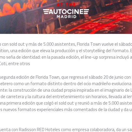
 con sold out y más de 5.000 asistentes, Florida Town vuelve el sábado
ion, una edición que eleva la producción y el storytelling del formato. E
o seña de identidad: en la pasada edición, el line-up sorpresa incluyó a
oti, entre otros
 segunda edición de Florida Town, que regresa el sábado 20 de junio con
 febrero como un formato distinto dentro del ocio madrileño evoluciona
te: la construcción de una ciudad propia inspirada en el imaginario de 
e carretera y la cultura del entretenimiento sin horarios, llevada al leng
 una primera edición que colgó el sold out y reunió a más de 5.000 asist
os nuevos formatos experienciales más comentados de la ciudad y da un
 cuenta con Radisson RED Hoteles como empresa colaboradora, da un sal