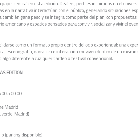
papel central en esta edición. Dealers, perfiles inspirados en el univers
s en la narrativa interactúan con el público, generando situaciones e
a también gana peso y se integra como parte del plan, con propuestas 
io americano y espacios pensados para convivir, socializar y vivir el ev
olidarse como un formato propio dentro del ocio experiencial: una exp
a, escenografía, narrativa e interacción conviven dentro de un mismo u
 algo diferente a cualquier tardeo o festival convencional.
AS EDITION
:00 a 00:00
ne Madrid
Valverde, Madrid)
io (parking disponible)