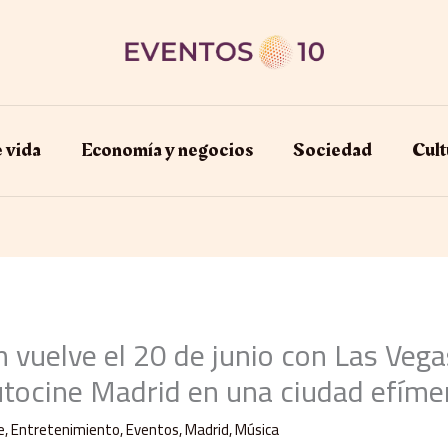
e vida
Economía y negocios​
Sociedad
Cult
 vuelve el 20 de junio con Las Vega
utocine Madrid en una ciudad efíme
e
,
Entretenimiento
,
Eventos
,
Madrid
,
Música