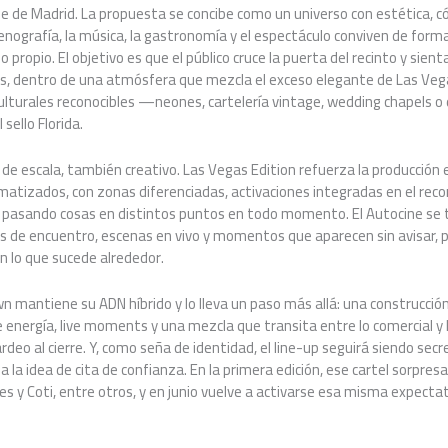
ne de Madrid. La propuesta se concibe como un universo con estética, có
enografía, la música, la gastronomía y el espectáculo conviven de form
 propio. El objetivo es que el público cruce la puerta del recinto y sient
s, dentro de una atmósfera que mezcla el exceso elegante de Las Vegas
culturales reconocibles —neones, cartelería vintage, wedding chapels 
sello Florida.
 de escala, también creativo. Las Vegas Edition refuerza la producción 
matizados, con zonas diferenciadas, activaciones integradas en el recor
pasando cosas en distintos puntos en todo momento. El Autocine se 
 de encuentro, escenas en vivo y momentos que aparecen sin avisar, p
n lo que sucede alrededor.
own mantiene su ADN híbrido y lo lleva un paso más allá: una construc
 energía, live moments y una mezcla que transita entre lo comercial y l
rdeo al cierre. Y, como seña de identidad, el line-up seguirá siendo sec
a la idea de cita de confianza. En la primera edición, ese cartel sorpresa
y Coti, entre otros, y en junio vuelve a activarse esa misma expectat