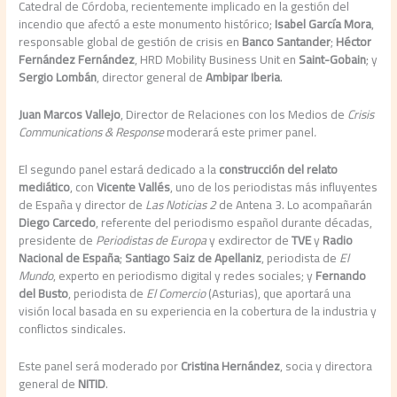
Catedral de Córdoba, recientemente implicado en la gestión del
incendio que afectó a este monumento histórico;
Isabel García Mora
,
responsable global de gestión de crisis en
Banco Santander
;
Héctor
Fernández Fernández
, HRD Mobility Business Unit en
Saint-Gobain
; y
Sergio Lombán
, director general de
Ambipar Iberia
.
Juan Marcos Vallejo
, Director de Relaciones con los Medios de
Crisis
Communications & Response
moderará este primer panel
.
El segundo panel estará dedicado a la
construcción del relato
mediático
, con
Vicente Vallés
, uno de los periodistas más influyentes
de España y director de
Las Noticias 2
de Antena 3. Lo acompañarán
Diego Carcedo
, referente del periodismo español durante décadas,
presidente de
Periodistas de Europa
y exdirector de
TVE
y
Radio
Nacional de España
;
Santiago Saiz de Apellaniz
, periodista de
El
Mundo
, experto en periodismo digital y redes sociales; y
Fernando
del Busto
, periodista de
El Comercio
(Asturias), que aportará una
visión local basada en su experiencia en la cobertura de la industria y
conflictos sindicales.
Este panel será moderado por
Cristina Hernández
, socia y directora
general de
NITID
.