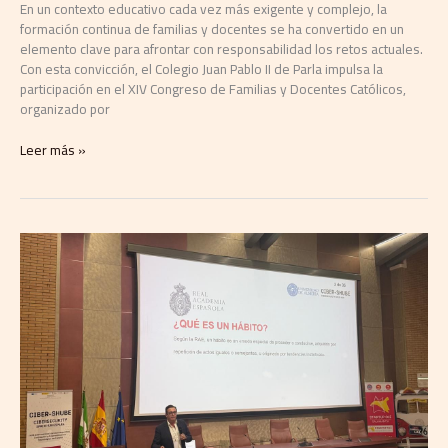
En un contexto educativo cada vez más exigente y complejo, la
formación continua de familias y docentes se ha convertido en un
elemento clave para afrontar con responsabilidad los retos actuales.
Con esta convicción, el Colegio Juan Pablo II de Parla impulsa la
participación en el XIV Congreso de Familias y Docentes Católicos,
organizado por
Leer más »
Ignacio
Campoy
enseña
en
la
Universidad
de
Almería
los
8
hábitos