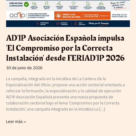
Instalación’
desde
FERIAD’IP
2026
AD’IP Asociación Española impulsa
‘El Compromiso por la Correcta
Instalación’ desde FERIAD’IP 2026
30 de junio de 2026
La campaña, integrada en la iniciativa de La Cantera de la
Especialización del Oficio, propone una acción sectorial orientada a
reforzar la formación, la especialización y la calidad de ejecución
AD’IP Asociación Española presenta una nueva propuesta de
colaboración sectorial bajo el lema ‘Compromiso por la Correcta
Instalación’, una campaña integrada en la iniciativa La […]
Leer más »