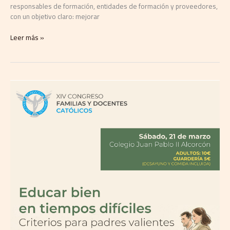
responsables de formación, entidades de formación y proveedores,
con un objetivo claro: mejorar
Leer más »
El
Colegio
Juan
Pablo
II
de
Parla
impulsa
el
XIV
Congreso
de
Familias
y
Docentes