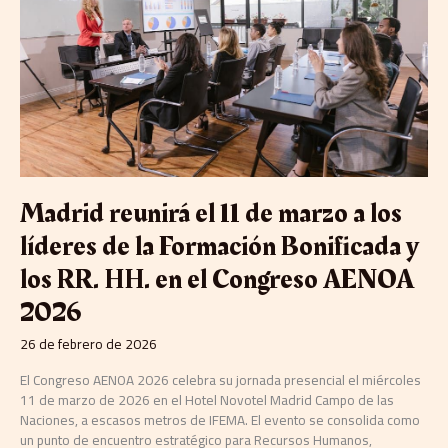
marzo
a
los
líderes
de
la
Formación
Bonificada
y
los
Madrid reunirá el 11 de marzo a los
RR.
HH.
líderes de la Formación Bonificada y
en
los RR. HH. en el Congreso AENOA
el
Congreso
2026
AENOA
2026
26 de febrero de 2026
El Congreso AENOA 2026 celebra su jornada presencial el miércoles
11 de marzo de 2026 en el Hotel Novotel Madrid Campo de las
Naciones, a escasos metros de IFEMA. El evento se consolida como
un punto de encuentro estratégico para Recursos Humanos,