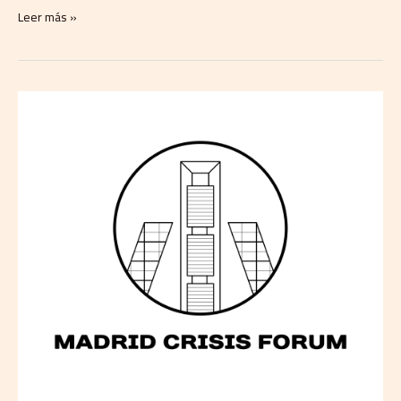
Leer más »
Madrid
Crisis
Forum
2025:
un
foro
pionero
sobre
gestión
de
crisis