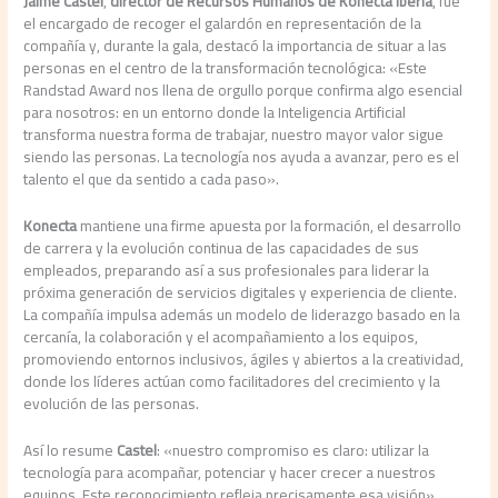
Jaime Castel
,
director de Recursos Humanos de Konecta Iberia
, fue
el encargado de recoger el galardón en representación de la
compañía y, durante la gala, destacó la importancia de situar a las
personas en el centro de la transformación tecnológica: «Este
Randstad Award nos llena de orgullo porque confirma algo esencial
para nosotros: en un entorno donde la Inteligencia Artificial
transforma nuestra forma de trabajar, nuestro mayor valor sigue
siendo las personas. La tecnología nos ayuda a avanzar, pero es el
talento el que da sentido a cada paso».
Konecta
mantiene una firme apuesta por la formación, el desarrollo
de carrera y la evolución continua de las capacidades de sus
empleados, preparando así a sus profesionales para liderar la
próxima generación de servicios digitales y experiencia de cliente.
La compañía impulsa además un modelo de liderazgo basado en la
cercanía, la colaboración y el acompañamiento a los equipos,
promoviendo entornos inclusivos, ágiles y abiertos a la creatividad,
donde los líderes actúan como facilitadores del crecimiento y la
evolución de las personas.
Así lo resume
Castel
: «nuestro compromiso es claro: utilizar la
tecnología para acompañar, potenciar y hacer crecer a nuestros
equipos. Este reconocimiento refleja precisamente esa visión».