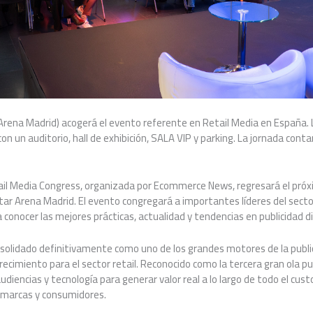
Arena Madrid) acogerá el evento referente en Retail Media en España. L
on un auditorio, hall de exhibición, SALA VIP y parking. La jornada cont
tail Media Congress, organizada por Ecommerce News, regresará el próx
star Arena Madrid. El evento congregará a importantes líderes del sector
conocer las mejores prácticas, actualidad y tendencias en publicidad di
nsolidado definitivamente como uno de los grandes motores de la public
ecimiento para el sector retail. Reconocido como la tercera gran ola pub
diencias y tecnología para generar valor real a lo largo de todo el cus
, marcas y consumidores.