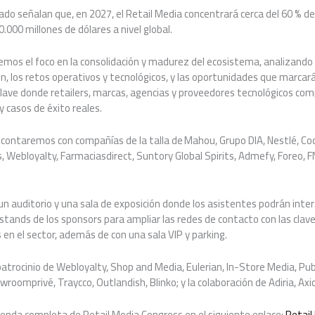
do señalan que, en 2027, el Retail Media concentrará cerca del 60 % de l
0.000 millones de dólares a nivel global.
emos el foco en la consolidación y madurez del ecosistema, analizando 
 los retos operativos y tecnológicos, y las oportunidades que marcarán
ave donde retailers, marcas, agencias y proveedores tecnológicos comp
y casos de éxito reales.
, contaremos con compañías de la talla de Mahou, Grupo DIA, Nestlé, Co
s, Webloyalty, Farmaciasdirect, Suntory Global Spirits, Admefy, Foreo, F
un auditorio y una sala de exposición donde los asistentes podrán inter
 stands de los sponsors para ampliar las redes de contacto con las clav
n el sector, además de con una sala VIP y parking.
patrocinio de Webloyalty, Shop and Media, Eulerian, In-Store Media, Publ
omprivé, Traycco, Outlandish, Blinko; y la colaboración de Adiria, Ax
genda completa de Retail Media Congress en el siguiente enlace:
Retail