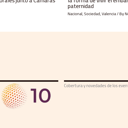
orales junto a Cámaras
la forma de vivir el emba
paternidad
Nacional
,
Sociedad
,
Valencia
/ By
N
Cobertura y novedades de los eve