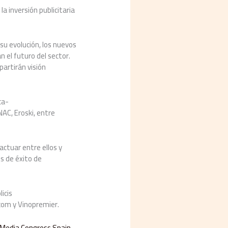
a inversión publicitaria
su evolución, los nuevos
 el futuro del sector.
artirán visión
ca-
NAC, Eroski, entre
actuar entre ellos y
es de éxito de
icis
icom y Vinopremier.
 Media Congress Spain –