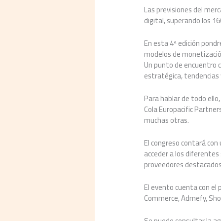
Las previsiones del merca
digital, superando los 16
En esta 4ª edición pondr
modelos de monetización,
Un punto de encuentro cl
estratégica, tendencias 
Para hablar de todo ello
Cola Europacific Partner
muchas otras.
El congreso contará con 
acceder a los diferentes
proveedores destacados e
El evento cuenta con el 
Commerce, Admefy, Showro
Se puede consultar la a