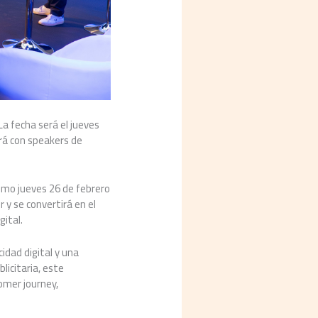
a fecha será el jueves
ará con speakers de
imo jueves 26 de febrero
 y se convertirá en el
gital.
idad digital y una
licitaria, este
tomer journey,