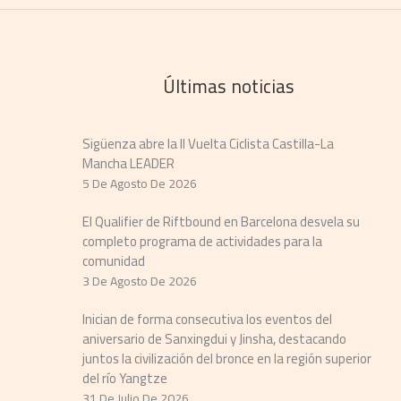
Últimas noticias
Sigüenza abre la II Vuelta Ciclista Castilla-La
Mancha LEADER
5 De Agosto De 2026
El Qualifier de Riftbound en Barcelona desvela su
completo programa de actividades para la
comunidad
3 De Agosto De 2026
Inician de forma consecutiva los eventos del
aniversario de Sanxingdui y Jinsha, destacando
juntos la civilización del bronce en la región superior
del río Yangtze
31 De Julio De 2026