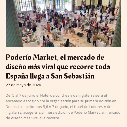
mercado
de
diseño
más
viral
que
recorre
toda
España
llega
Poderío Market, el mercado de
a
San
diseño más viral que recorre toda
Sebastián
España llega a San Sebastián
27 de mayo de 2026
Del 5 al 7 de junio el Hotel de Londres y de Inglaterra será el
escenario escogido por la organización para su primera edición en
Donosti Los próximos 5,6 y 7 de junio, el Hotel de Londres y de
Inglaterra, acogerá la primera edición de Poderío Market, el mercado
de diseño más viral que recorre