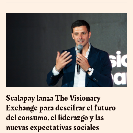
Scalapay
lanza
The
Visionary
Exchange
para
descifrar
el
futuro
del
consumo,
el
liderazgo
y
Scalapay lanza The Visionary
las
nuevas
Exchange para descifrar el futuro
expectativas
del consumo, el liderazgo y las
sociales
nuevas expectativas sociales