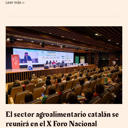
Leer más »
El
sector
agroalimentario
catalán
se
reunirá
en
el
X
Foro
Nacional
MujerAGRO
en
Lleida
El sector agroalimentario catalán se
reunirá en el X Foro Nacional