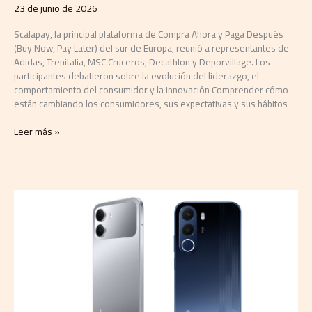
23 de junio de 2026
Scalapay, la principal plataforma de Compra Ahora y Paga Después
(Buy Now, Pay Later) del sur de Europa, reunió a representantes de
Adidas, Trenitalia, MSC Cruceros, Decathlon y Deporvillage. Los
participantes debatieron sobre la evolución del liderazgo, el
comportamiento del consumidor y la innovación Comprender cómo
están cambiando los consumidores, sus expectativas y sus hábitos
Leer más »
realme
celebra
Amazon
Prime
Day
con
descuentos
de
hasta