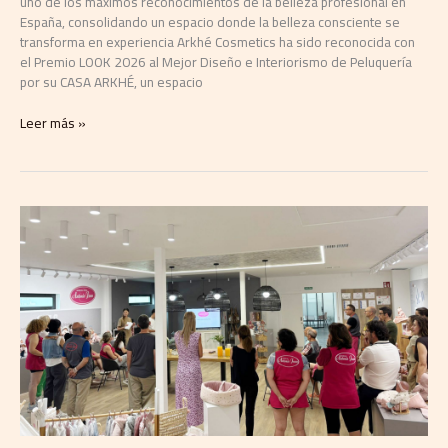
uno de los máximos reconocimientos de la belleza profesional en
España, consolidando un espacio donde la belleza consciente se
transforma en experiencia Arkhé Cosmetics ha sido reconocida con
el Premio LOOK 2026 al Mejor Diseño e Interiorismo de Peluquería
por su CASA ARKHÉ, un espacio
Leer más »
Muñecas
Antonio
Juan
inicia
una
nueva
etapa
con
el
lanzamiento
de
su