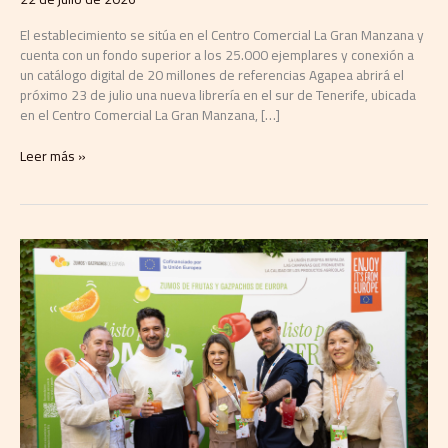
El establecimiento se sitúa en el Centro Comercial La Gran Manzana y
cuenta con un fondo superior a los 25.000 ejemplares y conexión a
un catálogo digital de 20 millones de referencias Agapea abrirá el
próximo 23 de julio una nueva librería en el sur de Tenerife, ubicada
en el Centro Comercial La Gran Manzana, […]
Leer más »
Los
zumos
y
gazpachos
europeos
ponen
en
valor
su
contribución