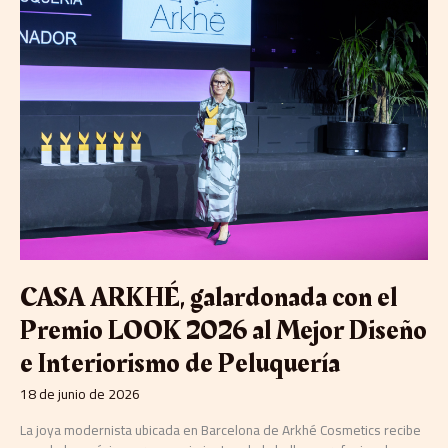
ARKHÉ,
galardonada
con
el
Premio
LOOK
2026
al
Mejor
Diseño
e
Interiorismo
de
Peluquería
CASA ARKHÉ, galardonada con el
Premio LOOK 2026 al Mejor Diseño
e Interiorismo de Peluquería
18 de junio de 2026
La joya modernista ubicada en Barcelona de Arkhé Cosmetics recibe