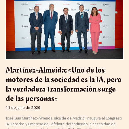
de
los
motores
de
la
sociedad
es
la
IA,
pero
la
verdadera
Martínez-Almeida: «Uno de los
transformación
surge
motores de la sociedad es la IA, pero
de
la verdadera transformación surge
las
personas»
de las personas»
11 de junio de 2026
José Luis Martínez-Almeida, alcalde de Madrid, inaugura el Congreso
IA Derecho y Empresa de Lefebvre defendiendo la necesidad de