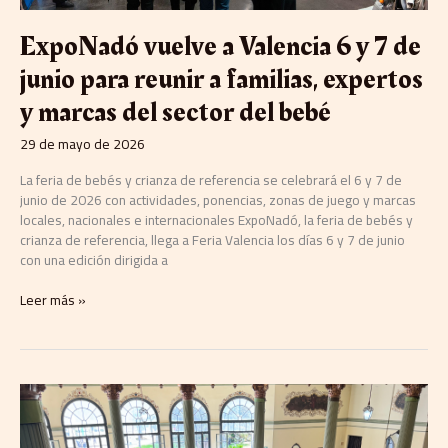
expertos
y
ExpoNadó vuelve a Valencia 6 y 7 de
marcas
del
junio para reunir a familias, expertos
sector
y marcas del sector del bebé
del
bebé
29 de mayo de 2026
La feria de bebés y crianza de referencia se celebrará el 6 y 7 de
junio de 2026 con actividades, ponencias, zonas de juego y marcas
locales, nacionales e internacionales ExpoNadó, la feria de bebés y
crianza de referencia, llega a Feria Valencia los días 6 y 7 de junio
con una edición dirigida a
Leer más »
Poderío
Market,
el