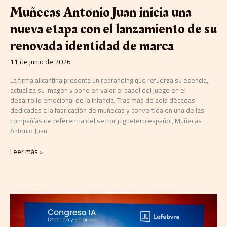
renovada
Muñecas Antonio Juan inicia una
identidad
de
nueva etapa con el lanzamiento de su
marca
renovada identidad de marca
11 de junio de 2026
La firma alicantina presenta un rebranding que refuerza su esencia,
actualiza su imagen y pone en valor el papel del juego en el
desarrollo emocional de la infancia. Tras más de seis décadas
dedicadas a la fabricación de muñecas y convertida en una de las
compañías de referencia del sector juguetero español, Muñecas
Antonio Juan
Leer más »
Martínez-
Almeida:
«Uno