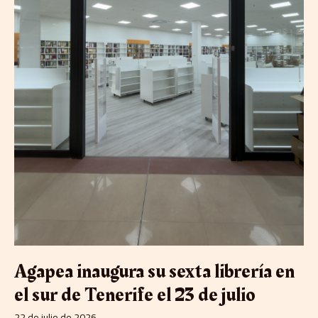
el
23
de
julio
Agapea inaugura su sexta librería en
el sur de Tenerife el 23 de julio
22 de julio de 2026