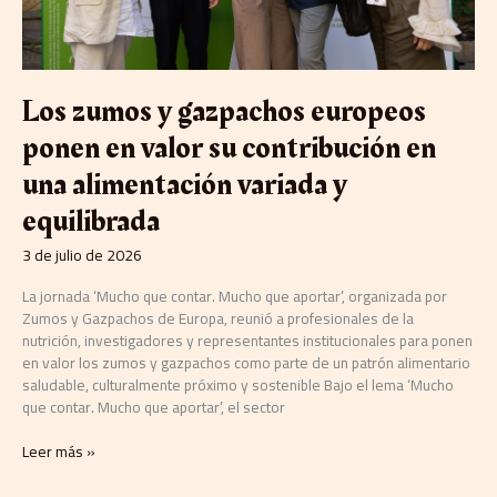
en
una
alimentación
variada
y
Los zumos y gazpachos europeos
equilibrada
ponen en valor su contribución en
una alimentación variada y
equilibrada
3 de julio de 2026
La jornada ‘Mucho que contar. Mucho que aportar’, organizada por
Zumos y Gazpachos de Europa, reunió a profesionales de la
nutrición, investigadores y representantes institucionales para ponen
en valor los zumos y gazpachos como parte de un patrón alimentario
saludable, culturalmente próximo y sostenible Bajo el lema ‘Mucho
que contar. Mucho que aportar’, el sector
Leer más »