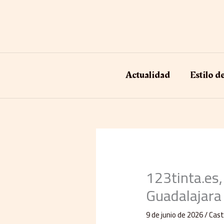
Ir
al
contenido
Actualidad
Estilo d
123tinta.es
Guadalajara
9 de junio de 2026
/
Cast