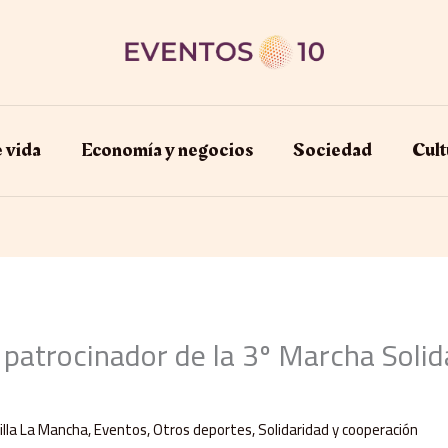
e vida
Economía y negocios​
Sociedad
Cult
, patrocinador de la 3º Marcha Soli
illa La Mancha
,
Eventos
,
Otros deportes
,
Solidaridad y cooperación