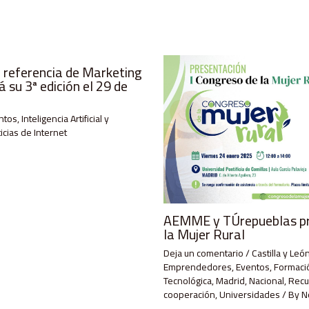
 referencia de Marketing
 su 3ª edición el 29 de
ntos
,
Inteligencia Artificial y
icias de Internet
AEMME y TÚrepueblas pre
la Mujer Rural
Deja un comentario
/
Castilla y Leó
Emprendedores
,
Eventos
,
Formació
Tecnológica
,
Madrid
,
Nacional
,
Recu
cooperación
,
Universidades
/ By
N