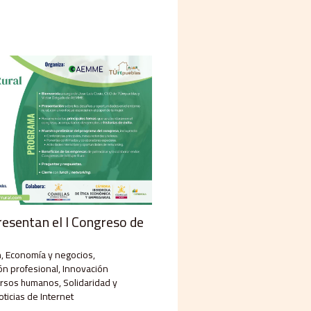
sentan el I Congreso de
n
,
Economía y negocios​
,
n profesional
,
Innovación
rsos humanos
,
Solidaridad y
oticias de Internet