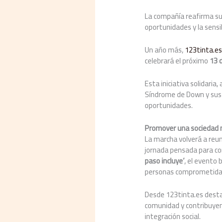
La compañía reafirma su 
oportunidades y la sensi
Un año más,
123tinta.e
celebrará el próximo
13 d
Esta iniciativa solidaria
Síndrome de Down y sus f
oportunidades.
Promover una sociedad m
La marcha volverá a reun
jornada pensada para comp
paso incluye’
, el evento
personas comprometidas
Desde 123tinta.es destac
comunidad y contribuyen a
integración social.