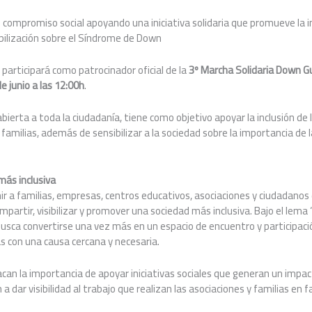
compromiso social apoyando una iniciativa solidaria que promueve la in
bilización sobre el Síndrome de Down
s
participará como patrocinador oficial de la
3º Marcha Solidaria Down G
e junio a las 12:00h
.
, abierta a toda la ciudadanía, tiene como objetivo apoyar la inclusión de
amilias, además de sensibilizar a la sociedad sobre la importancia de l
ás inclusiva
ir a familias, empresas, centros educativos, asociaciones y ciudadanos
artir, visibilizar y promover una sociedad más inclusiva. Bajo el lema 
 busca convertirse una vez más en un espacio de encuentro y participac
 con una causa cercana y necesaria.
an la importancia de apoyar iniciativas sociales que generan un impact
 dar visibilidad al trabajo que realizan las asociaciones y familias en fav