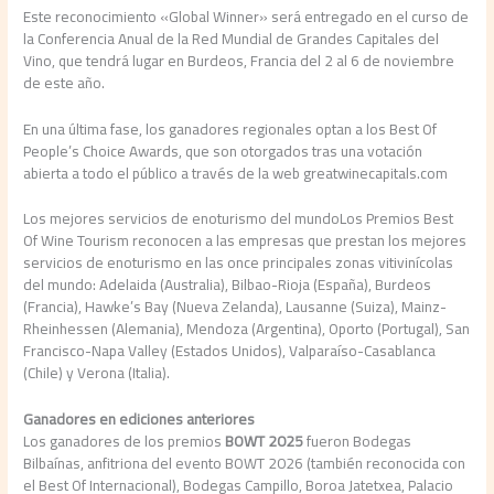
Este reconocimiento «Global Winner» será entregado en el curso de
la Conferencia Anual de la Red Mundial de Grandes Capitales del
Vino, que tendrá lugar en Burdeos, Francia del 2 al 6 de noviembre
de este año.
En una última fase, los ganadores regionales optan a los Best Of
People’s Choice Awards, que son otorgados tras una votación
abierta a todo el público a través de la web greatwinecapitals.com
Los mejores servicios de enoturismo del mundoLos Premios Best
Of Wine Tourism reconocen a las empresas que prestan los mejores
servicios de enoturismo en las once principales zonas vitivinícolas
del mundo: Adelaida (Australia), Bilbao-Rioja (España), Burdeos
(Francia), Hawke’s Bay (Nueva Zelanda), Lausanne (Suiza), Mainz-
Rheinhessen (Alemania), Mendoza (Argentina), Oporto (Portugal), San
Francisco-Napa Valley (Estados Unidos), Valparaíso-Casablanca
(Chile) y Verona (Italia).
Ganadores en ediciones anteriores
Los ganadores de los premios
BOWT 2025
fueron Bodegas
Bilbaínas, anfitriona del evento BOWT 2026 (también reconocida con
el Best Of Internacional), Bodegas Campillo, Boroa Jatetxea, Palacio