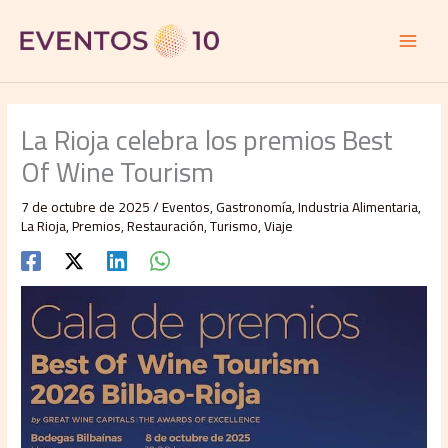
Ir
al
contenido
La Rioja celebra los premios Best
Of Wine Tourism
7 de octubre de 2025
/
Eventos
,
Gastronomía
,
Industria Alimentaria
,
La Rioja
,
Premios
,
Restauración
,
Turismo
,
Viaje