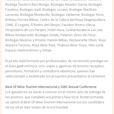
Bodega Teodoro Ruiz Monge, Bodegas Amador García, Bodegas
Faustino, Bodegas Izadi, Bodegas Lozano, Bodegas Martínez
Lacuesta, Bodegas Montecillo, Bodegas Valdemar, Bodegas Ysios,
Brittany Ferries Bilbao, Centro de la Cultura del Rioja-Magmacultura,
CVNE, El Legado, El Retiro del Obispo, Faustino Rivero Ulecia,
Hospedería de Los Parajes, Hotel Viura, La Manducateca, Las Lías
Bilbao Restaurante, Bodegas Ostatu, Palacios Vinos de Finca-
Bodegas Nivarius y Proelio, Ramón Bilbao, Restaurante Otium, Rioja
Alavesa Turismo, Rioja Wine Trips, Thabuca Wine Tours, Villa-Lucía
Espacio Gastronómico y Vintae.
El jurado está formado por profesionales de reconocido prestigio en
el área gastronómica, ocio-viajes y agencias de turismo receptivo,
periodismo, formación y consultoría vitivinícola, quienes han
seleccionado y examinado los proyectos presentados al certamen.
Best Of Wine Tourism Internacional y GWC Annual Conference
Los ganadores se darán a conocer en el mismo acto de entrega de
los premios, que completa una primera fase local. Posteriormente,
se optará al Best Of Wine Tourism Internacional con los candidatos
de las otras diez sedes de la red mundial.