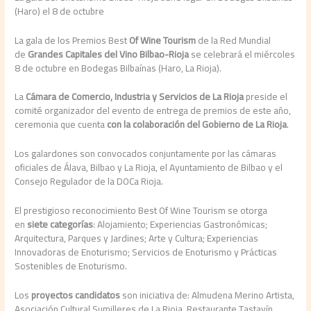
(Haro) el 8 de octubre
La gala de los Premios Best
Of Wine Tourism
de la Red Mundial
de
Grandes Capitales del Vino Bilbao-Rioja
se celebrará el miércoles
8 de octubre en Bodegas Bilbaínas (Haro, La Rioja).
La
Cámara de Comercio, Industria y Servicios de La Rioja
preside el
comité organizador del evento de entrega de premios de este año,
ceremonia que cuenta
con la colaboración del Gobierno de La Rioja
.
Los galardones son convocados conjuntamente por las cámaras
oficiales de Álava, Bilbao y La Rioja, el Ayuntamiento de Bilbao y el
Consejo Regulador de la DOCa Rioja.
El prestigioso reconocimiento Best Of Wine Tourism se otorga
en
siete categorías
: Alojamiento; Experiencias Gastronómicas;
Arquitectura, Parques y Jardines; Arte y Cultura; Experiencias
Innovadoras de Enoturismo; Servicios de Enoturismo y Prácticas
Sostenibles de Enoturismo.
Los
proyectos candidatos
son iniciativa de: Almudena Merino Artista,
Asociación Cultural Sumilleres de La Rioja, Restaurante Tastavín,