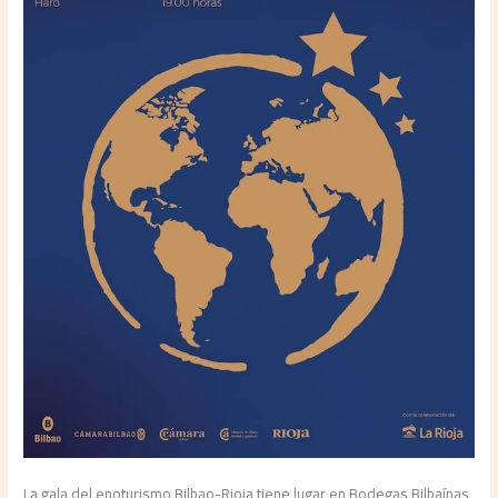
La gala del enoturismo Bilbao-Rioja tiene lugar en Bodegas Bilbaínas