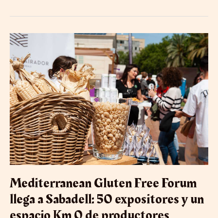
Mediterranean
Gluten
Free
Forum
llega
a
Sabadell:
50
expositores
y
un
espacio
Km
0
de
Mediterranean Gluten Free Forum
productores
catalanes
llega a Sabadell: 50 expositores y un
espacio Km 0 de productores