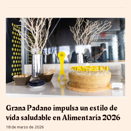
Grana
Padano
impulsa
un
estilo
de
vida
saludable
en
Alimentaria
2026
Grana Padano impulsa un estilo de
vida saludable en Alimentaria 2026
18 de marzo de 2026