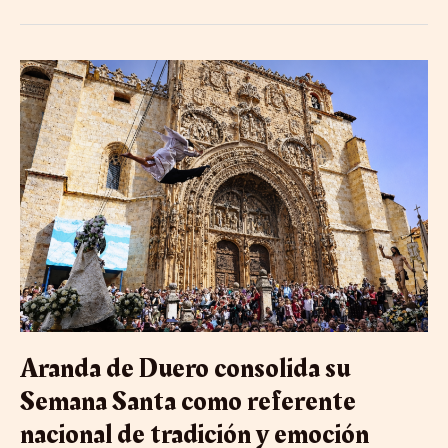
Aranda
de
Duero
consolida
su
Semana
Santa
como
referente
nacional
de
tradición
y
emoción
desde
Aranda de Duero consolida su
el
siglo
Semana Santa como referente
XVI
nacional de tradición y emoción