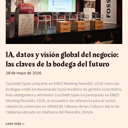
negocio:
las
claves
de
la
bodega
del
futuro
IA, datos y visión global del negocio:
las claves de la bodega del futuro
28 de mayo de 2026
Zucchetti Spain comparte en ENEO Meeting Penedès 2026 cómo las
bodegas están evolucionando hacia modelos de gestión conectados,
más inteligentes y eficientes Zucchetti Spain ha participado en ENEO
Meeting Penedès 2026, el encuentro de referencia para el sector
vitivinícola celebrado en VINSEUM, l Museu de les Cultures del Vi de
Catalunya ubicado en Vilafranca del Penedès, donde
Leer más »