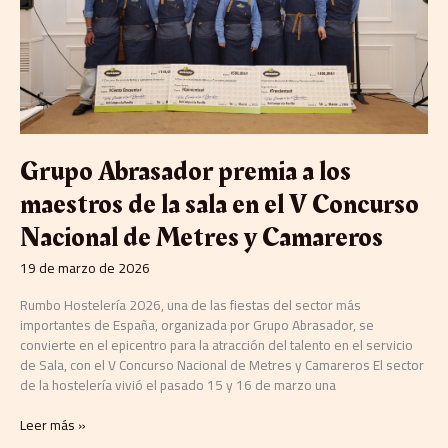
la
sala
en
el
V
Concurso
Nacional
de
Grupo Abrasador premia a los
Metres
y
maestros de la sala en el V Concurso
Camareros
Nacional de Metres y Camareros
19 de marzo de 2026
Rumbo Hostelería 2026, una de las fiestas del sector más
importantes de España, organizada por Grupo Abrasador, se
convierte en el epicentro para la atracción del talento en el servicio
de Sala, con el V Concurso Nacional de Metres y Camareros El sector
de la hostelería vivió el pasado 15 y 16 de marzo una
Leer más »