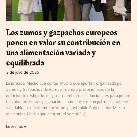
en
una
alimentación
variada
y
Los zumos y gazpachos europeos
equilibrada
ponen en valor su contribución en
una alimentación variada y
equilibrada
3 de julio de 2026
La jornada ‘Mucho que contar. Mucho que aportar’, organizada por
Zumos y Gazpachos de Europa, reunió a profesionales de la
nutrición, investigadores y representantes institucionales para ponen
en valor los zumos y gazpachos como parte de un patrón alimentario
saludable, culturalmente próximo y sostenible Bajo el lema ‘Mucho
que contar. Mucho que aportar’, el sector […]
Leer más »