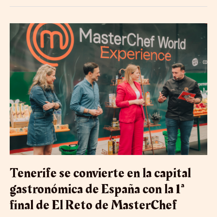
Tenerife
se
convierte
en
la
capital
gastronómica
de
España
con
la
1ª
final
de
El
Tenerife se convierte en la capital
Reto
de
gastronómica de España con la 1ª
MasterChef
final de El Reto de MasterChef