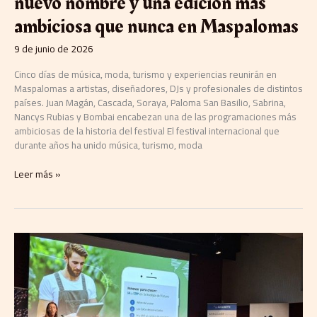
nuevo nombre y una edición más
ambiciosa que nunca en Maspalomas
9 de junio de 2026
Cinco días de música, moda, turismo y experiencias reunirán en
Maspalomas a artistas, diseñadores, DJs y profesionales de distintos
países. Juan Magán, Cascada, Soraya, Paloma San Basilio, Sabrina,
Nancys Rubias y Bombai encabezan una de las programaciones más
ambiciosas de la historia del festival El festival internacional que
durante años ha unido música, turismo, moda
Leer más »
IA,
datos
y
visión
global
del