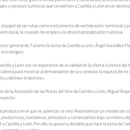
ales y servicios turísticos que convierten a Castilla y León en un desti
e el papel de las rutas como instrumento de vertebración territorial y 
to local, la creación de empleo y la desestacionalización turística.
rector general de Turismo la Junta de Castilla y León, Ángel González Pie
 estratégico:
stilla y León son un exponente de la calidad de la oferta turística del 
 idónea para mostrar al demandante de sus servicios la riqueza de los
o y definen el destino».
te de la Asociación de las Rutas del Vino de Castilla y León, Miguel Áng
proyecto:
l producto en el que se asientan: el vino. Representan un modelo de c
s, productores, hosteleros, artesanos y comerciantes bajo un mismo obj
 a Castilla y León. Por ello, la apuesta decidida que hace la Junta de Cast