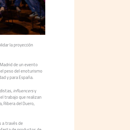
lidar la proyección
n Madrid de un evento
r el peso del enoturismo
dad y para España.
odistas,
influencers
y
el trabajo que realizan
a, Ribera del Duero,
s a través de
 oferta de productos de