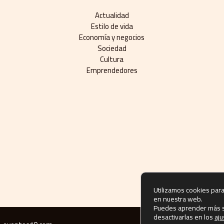
Actualidad
Estilo de vida
Economía y negocios​
Sociedad
Cultura
Emprendedores
Utilizamos cookies para
en nuestra web.
Puedes aprender más s
desactivarlas en los
aju