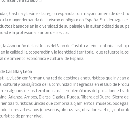
o constante a su labor».
adas, Castilla y León es la región española con mayor número de destin
o a la mayor demanda de turismo enológico en España. Su liderazgo se 
oductos basados en la diversidad de su paisaje y la autenticidad de su p
idad y la profesionalización del sector.
, la Asociación de las Rutas del Vino de Castilla y León continúa trabaj
n la calidad, la cooperación y la identidad territorial, que refuerce la c
al crecimiento económico y cultural de España.
de Castilla y León
stilla y León conforman una red de destinos enoturísticos que invitan a
a, cultural y paisajística de la comunidad. Integradas en el Club de Prod
rren algunos de los territorios más emblemáticos del país, donde trad
ino. Arlanza, Arribes, Bierzo, Cigales, Rueda, Ribera del Duero, Sierra d
eriencias turísticas únicas que combina alojamientos, museos, bodegas
roductores artesanos (queserías, almazaras, obradores, etc.) y naturale
urístico de primer nivel.