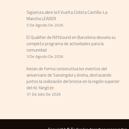
Sigüenza abre la II Vuelta Ciclista Castilla-La
Mancha LEADER
5 De Agosto De 2026
El Qualifier de Riftbound en Barcelona desvela su
completo programa de actividades para la
comunidad
3 De Agosto De 2026
Inician de forma consecutiva los eventos del
aniversario de Sanxingdui y Jinsha, destacando
juntos la civilización del bronce en la región superior
del río Yangtze
31 De Julio De 2026