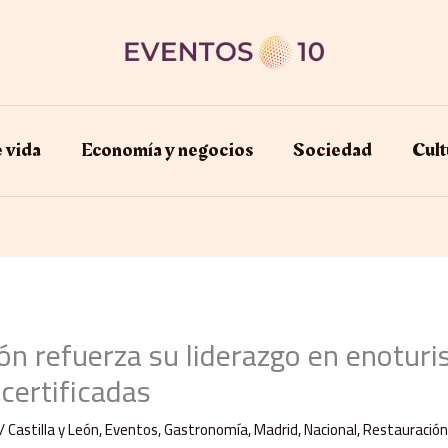
e vida
Economía y negocios​
Sociedad
Cult
eón refuerza su liderazgo en enotur
certificadas
/
Castilla y León
,
Eventos
,
Gastronomía
,
Madrid
,
Nacional
,
Restauració