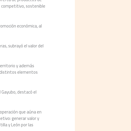
no competitivo, sostenible
promoción económica, al
ras, subrayó el valor del
territorio y además
 distintos elementos
el Gayubo, destacó el
ooperación que aúna en
etivo: generar valor y
illa y León por las