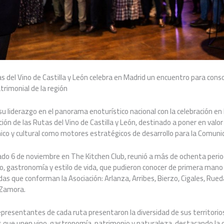
as del Vino de Castilla y León celebra en Madrid un encuentro para conso
trimonial de la región
 su liderazgo en el panorama enoturístico nacional con la celebración e
ción de las Rutas del Vino de Castilla y León, destinado a poner en valo
ico y cultural como motores estratégicos de desarrollo para la Comuni
sado 6 de noviembre en The Kitchen Club, reunió a más de ochenta peri
o, gastronomía y estilo de vida, que pudieron conocer de primera mano 
das que conforman la Asociación: Arlanza, Arribes, Bierzo, Cigales, Rued
y Zamora.
representantes de cada ruta presentaron la diversidad de sus territorio
s que unen vino, gastronomía, patrimonio y naturaleza, destacando la