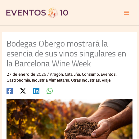
Ir
al
contenido
Bodegas Obergo mostrará la
esencia de sus vinos singulares en
la Barcelona Wine Week
27 de enero de 2026
/
Aragón
,
Cataluña
,
Consumo
,
Eventos
,
Gastronomía
,
Industria Alimentaria
,
Otras Industrias
,
Viaje