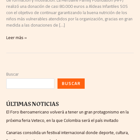
con
realizó una donación de casi 80.000 euros a Aldeas Infantiles SOS
la
con el objetivo de continuar garantizando la buena nutrición de los
nutrición,
niños más vulnerables atendidos por la organización, gracias en gran
el
medida a las donaciones de […]
bienestar
y
Leer más »
la
responsabilidad
social
Buscar
BUSCAR
ÚLTIMAS NOTICIAS
El Foro Iberoamericano volverá a tener un gran protagonismo en la
próxima feria Veteco, en la que Colombia será el país invitado
Canarias consolida un festival internacional donde deporte, cultura,