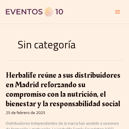
Ir
al
contenido
Sin categoría
Herbalife
Herbalife reúne a sus distribuidores
reúne
en Madrid reforzando su
a
sus
compromiso con la nutrición, el
distribuidores
bienestar y la responsabilidad social
en
Madrid
25 de febrero de 2025
reforzando
su
Distribuidores Independientes de la marca han asistido a sesiones
compromiso
de formación y motivación. La Herbalife Family Foundation (HFF)