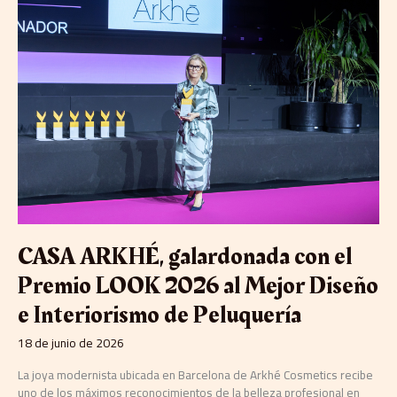
ARKHÉ,
galardonada
con
el
Premio
LOOK
2026
al
Mejor
Diseño
e
Interiorismo
de
Peluquería
CASA ARKHÉ, galardonada con el
Premio LOOK 2026 al Mejor Diseño
e Interiorismo de Peluquería
18 de junio de 2026
La joya modernista ubicada en Barcelona de Arkhé Cosmetics recibe
uno de los máximos reconocimientos de la belleza profesional en