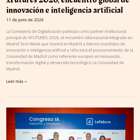
innovación
innovación e inteligencia artificial
e
inteligencia
11 de junio de 2026
artificial
La Consejería de Digitalización participa como partner institucional
principal de XFUTURES 2026, el encuentro internacional integrado en
Madrid Tech Week que reunirá en Madrid a líderes mundiales de
innovación e inteligencia artificial y reforzará el posicionamiento de la
Comunidad de Madrid como referente europeo en innovación,
transformación digital y desarrollo tecnológico La Comunidad de
Madrid,
Leer más »
Martínez-
Almeida:
«Uno
de
los