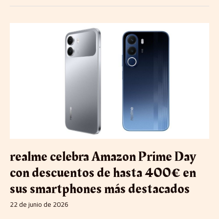
realme
celebra
Amazon
Prime
Day
con
descuentos
de
hasta
400€
en
sus
smartphones
realme celebra Amazon Prime Day
más
destacados
con descuentos de hasta 400€ en
sus smartphones más destacados
22 de junio de 2026