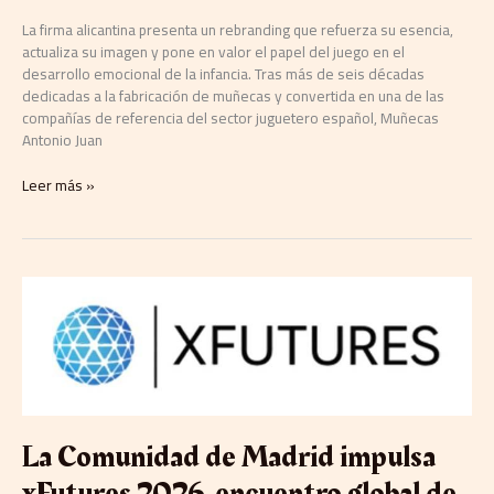
La firma alicantina presenta un rebranding que refuerza su esencia,
actualiza su imagen y pone en valor el papel del juego en el
desarrollo emocional de la infancia. Tras más de seis décadas
dedicadas a la fabricación de muñecas y convertida en una de las
compañías de referencia del sector juguetero español, Muñecas
Antonio Juan
Leer más »
La
Comunidad
de
Madrid
impulsa
xFutures
2026,
encuentro
La Comunidad de Madrid impulsa
global
xFutures 2026, encuentro global de
de