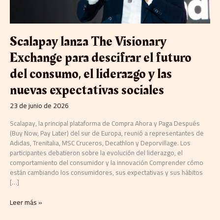
consumo,
el
liderazgo
y
Scalapay lanza The Visionary
las
nuevas
Exchange para descifrar el futuro
expectativas
del consumo, el liderazgo y las
sociales
nuevas expectativas sociales
23 de junio de 2026
Scalapay, la principal plataforma de Compra Ahora y Paga Después
(Buy Now, Pay Later) del sur de Europa, reunió a representantes de
Adidas, Trenitalia, MSC Cruceros, Decathlon y Deporvillage. Los
participantes debatieron sobre la evolución del liderazgo, el
comportamiento del consumidor y la innovación Comprender cómo
están cambiando los consumidores, sus expectativas y sus hábitos
[…]
Leer más »