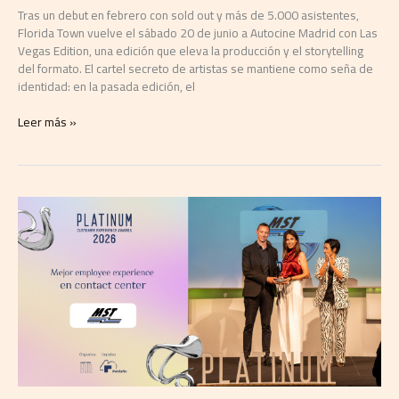
Tras un debut en febrero con sold out y más de 5.000 asistentes,
Florida Town vuelve el sábado 20 de junio a Autocine Madrid con Las
Vegas Edition, una edición que eleva la producción y el storytelling
del formato. El cartel secreto de artistas se mantiene como seña de
identidad: en la pasada edición, el
Leer más »
MST
Holding
y
Costa
Cruceros
ganan
el
premio
a
la
Mejor