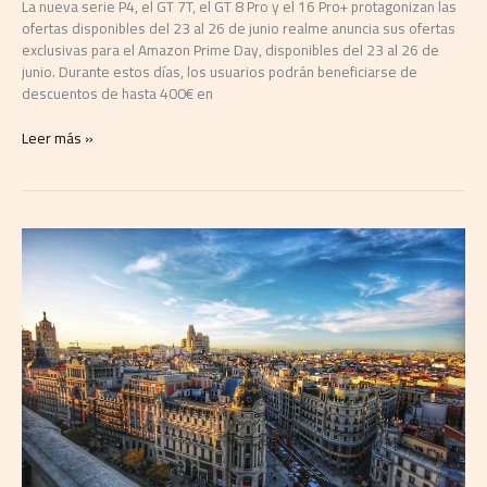
La nueva serie P4, el GT 7T, el GT 8 Pro y el 16 Pro+ protagonizan las
ofertas disponibles del 23 al 26 de junio realme anuncia sus ofertas
exclusivas para el Amazon Prime Day, disponibles del 23 al 26 de
junio. Durante estos días, los usuarios podrán beneficiarse de
descuentos de hasta 400€ en
Leer más »
Nace
Madrid
Reinsurance
Week,
la
cita
que
aspira
a
situar
Madrid
como