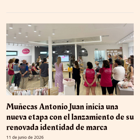
Muñecas
Antonio
Juan
inicia
una
nueva
etapa
con
el
lanzamiento
de
su
renovada
Muñecas Antonio Juan inicia una
identidad
de
nueva etapa con el lanzamiento de su
marca
renovada identidad de marca
11 de junio de 2026