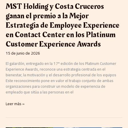
Estrategia
MST Holding y Costa Cruceros
de
Employee
ganan el premio a la Mejor
Experience
Estrategia de Employee Experience
en
Contact
en Contact Center en los Platinum
Center
en
Customer Experience Awards
los
Platinum
15 de junio de 2026
Customer
Experience
El galardón, entregado en la 17ª edición de los Platinum Customer
Awards
Experience Awards, reconoce una estrategia centrada en el
bienestar, la motivación y el desarrollo profesional de los equipos
Este reconocimiento pone en valor el trabajo conjunto de ambas
organizaciones para construir un modelo de experiencia de
empleado que sitúa a las personas en el
Leer más »