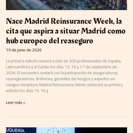
hub
europeo
del
Nace Madrid Reinsurance Week, la
reaseguro
cita que aspira a situar Madrid como
hub europeo del reaseguro
19 de junio de 2026
La primera edición reunirá a más de 300 profesionales de España,
Latinoamérica y el Caribe los días 15, 16 y 17 de septiembre de
2026. El encuentro contará con la participación de aseguradoras,
reaseguradoras, brókeres, gerentes de riesgos y expertos en
riesgos complejos Madrid Reinsurance Week celebrará su primera
edición los días 15, 16 y
Leer más »
CASA