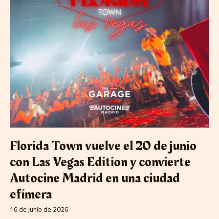
convierte
Autocine
Madrid
en
una
ciudad
efímera
Florida Town vuelve el 20 de junio
con Las Vegas Edition y convierte
Autocine Madrid en una ciudad
efímera
16 de junio de 2026