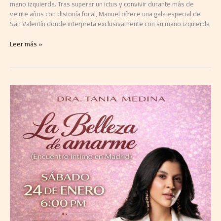
mano izquierda. Tras superar un ictus y convivir durante más de
Valentín
veinte años con distonía focal, Manuel ofrece una gala especial de
en
San Valentín donde interpreta exclusivamente con su mano izquierda
Málaga
el
Leer más »
12
de
febrero
de
2026
La
Dra.
Tania
Medina
llega
a
Madrid
para
presentar
su
conferencia
«La
belleza
de