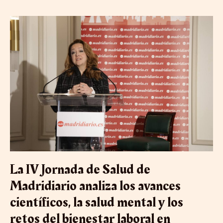
La
IV
Jornada
de
Salud
de
Madridiario
analiza
los
avances
científicos,
la
salud
mental
y
La IV Jornada de Salud de
los
retos
Madridiario analiza los avances
del
científicos, la salud mental y los
bienestar
laboral
retos del bienestar laboral en
en