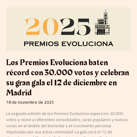
Los
Premios
Evoluciona
baten
récord
con
30.000
votos
y
Los Premios Evoluciona baten
celebran
récord con 30.000 votos y celebran
su
gran
su gran gala el 12 de diciembre en
gala
el
Madrid
12
de
18 de noviembre de 2025
diciembre
La segunda edición de los Premios Evoluciona supera los 30.000
en
votos y reúne a referentes consolidados, caras populares y nuevas
Madrid
voces en el ámbito del bienestar y el crecimiento personal
impulsadas por una activa comunidad. La gala será el 12 de