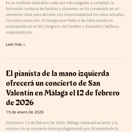
En un contexto educativo cada vez más exigente y complejo, la
formación continua de familias y docentes se ha convertido en un
elemento clave para afrontar con responsabilidad los retos actuales.
Con esta convicción, el Colegio Juan Pablo II de Parla impulsa la
participación en el XIV Congreso de Familias y Docentes Católicos,
organizado por
Leer más »
El
El pianista de la mano izquierda
pianista
ofrecerá un concierto de San
de
la
Valentín en Málaga el 12 de febrero
mano
de 2026
izquierda
ofrecerá
19 de enero de 2026
un
concierto
El próximo 12 de febrero de 2026, Málaga celebrará el amor y la
de
música con un concierto único protagonizado por, El pianista de la
San