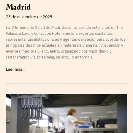
Madrid
Madrid
25 de noviembre de 2025
La IV Jornada de Salud de Madridiario, celebrada este lunes en The
Palace, a Luxury Collection Hotel, reunió a expertos sanitarios,
representantes institucionales y agentes del sector para abordar los
principales desafíos actuales en materia de bienestar, prevención y
avances médicos El encuentro, organizado por Madridiario y
retransmitido vía streaming, se articuló en torno a
Leer más »
Avances,
bienestar
y
futuro
laboral:
Madridiario
reúne