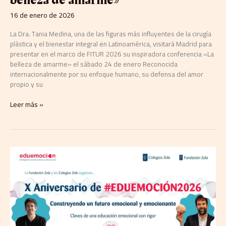
16 de enero de 2026
La Dra. Tania Medina, una de las figuras más influyentes de la cirugía
plástica y el bienestar integral en Latinoamérica, visitará Madrid para
presentar en el marco de FITUR 2026 su inspiradora conferencia «La
belleza de amarme» el sábado 24 de enero Reconocida
internacionalmente por su enfoque humano, su defensa del amor
propio y su
Leer más »
Rafa
Guerrero
y
César
Bona
abordarán
en
Eduemoción