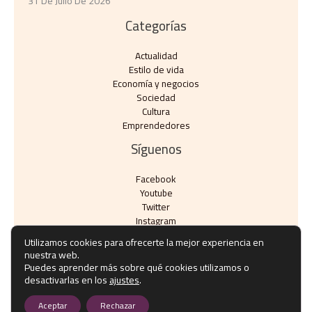
31 De Julio De 2026
Categorías
Actualidad
Estilo de vida
Economía y negocios​
Sociedad
Cultura
Emprendedores
Síguenos
Facebook
Youtube
Twitter
Instagram
Utilizamos cookies para ofrecerte la mejor experiencia en
nuestra web.
Puedes aprender más sobre qué cookies utilizamos o
desactivarlas en los
ajustes
.
Copyright © Todos los derechos reservados - eventos10.com
Aceptar
Rechazar
Política de privacidad
-
Política de cookies
-
Contacto