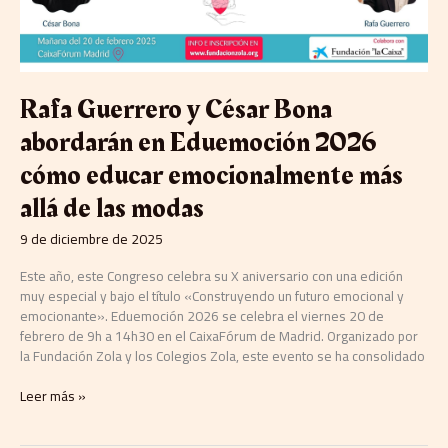
2026
cómo
educar
emocionalmente
más
Rafa Guerrero y César Bona
allá
de
abordarán en Eduemoción 2026
las
cómo educar emocionalmente más
modas
allá de las modas
9 de diciembre de 2025
Este año, este Congreso celebra su X aniversario con una edición
muy especial y bajo el título «Construyendo un futuro emocional y
emocionante». Eduemoción 2026 se celebra el viernes 20 de
febrero de 9h a 14h30 en el CaixaFórum de Madrid. Organizado por
la Fundación Zola y los Colegios Zola, este evento se ha consolidado
Leer más »