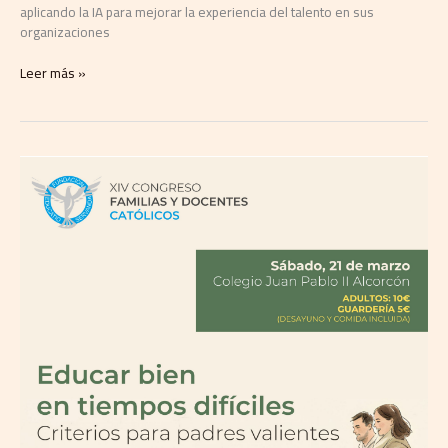
aplicando la IA para mejorar la experiencia del talento en sus
organizaciones
Leer más »
El
Colegio
Juan
Pablo
II
de
Parla
impulsa
el
XIV
Congreso
de
Familias
y
Docentes