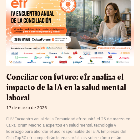
con
futuro:
efr
analiza
el
impacto
de
la
IA
en
la
salud
Conciliar con futuro: efr analiza el
mental
laboral
impacto de la IA en la salud mental
laboral
17 de marzo de 2026
El IV Encuentro anual de la Comunidad efr reunirá el 26 de marzo en
CaixaForum Madrid a expertos en salud mental, tecnología y
liderazgo para abordar el uso responsable de la IA. Empresas del
Club Top30 efr compartirán buenas prácticas sobre cómo están